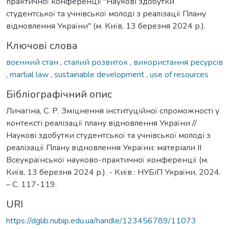
практичної конференції "Наукові здобутки
студентської та учнівської молоді з реалізації Плану
відновлення України" (м. Київ, 13 березня 2024 р.).
Ключові слова
воєнний стан
,
сталий розвиток
,
використання ресурсів
,
martial law
,
sustainable development
,
use of resources
Бібліографічний опис
Личагіна, С. Р. Зміцнення інституційної спроможності у
контексті реалізації плану відновлення України //
Наукові здобутки студентської та учнівської молоді з
реалізації Плану відновлення України: матеріали ІІ
Всеукраїнської науково-практичної конференції (м.
Київ, 13 березня 2024 р.). - Київ : НУБіП України, 2024.
– С. 117-119.
URI
https://dglib.nubip.edu.ua/handle/123456789/11073