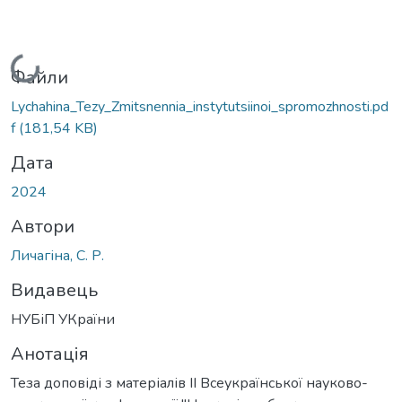
Вантажиться...
Файли
Lychahina_Tezy_Zmitsnennia_instytutsiinoi_spromozhnosti.pd
f
(181,54 KB)
Дата
2024
Автори
Личагіна, С. Р.
Видавець
НУБіП УКраїни
Анотація
Теза доповіді з матеріалів ІІ Всеукраїнської науково-