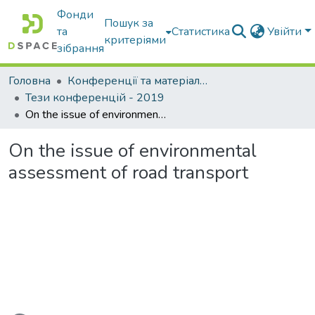
Фонди
Пошук за
та
Статистика
Увійти
критеріями
зібрання
Головна
Конференції та матеріали конференцій
Тези конференцій - 2019
On the issue of environmental assessment of road transport
On the issue of environmental
assessment of road transport
ажиться...