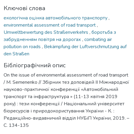
Ключові слова
екологічна оцінка автомобільного транспорту
,
environmental assessment of road transport
,
Umweltbewertung des Straßenverkehrs
,
боротьба з
забрудненням повітря на дорогах
,
combating air
pollution on roads
,
Bekämpfung der Luftverschmutzung auf
den Straßen
Бібліографічний опис
On the issue of environmental assessment of road transport
/ М. Semenenko // Збірник тез доповідей ІІ Міжнародної
науково-практичної конференції «Автомобільний
транспорт та інфраструктура » (11-13 квітня 2019
року) : тези конференції / Національний університет
біоресурсів і природокористування України - К. :
Редакційно-видавничий відділ НУБіП України, 2019. –
C. 134-135