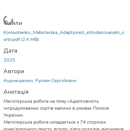
Вантажиться...
Файли
Korniushenko_Mahisterska_Adaptyvnist_introdukovanykh_s
ortiv.pdf
(2,4 MB)
Дата
2025
Автори
Корнюшенко, Руслан Сергійович
Анотація
Магістерська робота на тему «Адаптивність
інтродукованих сортів малини в умовах Полісся
України».
Магістерська робота складається з 74 сторінок
комп’ютерного тексту, вступу, п‘яти розділів, висновків