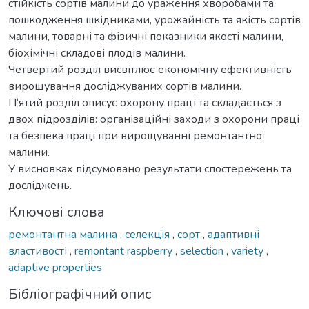
стійкість сортів малини до ураження хворобами та
пошкодження шкідниками, урожайність та якість сортів
малини, товарні та фізичні показники якості малини,
біохімічні складові плодів малини.
Четвертий розділ висвітлює економічну ефективність
вирощування досліджуваних сортів малини.
П‘ятий розділ описує охорону праці та складається з
двох підрозділів: організаційні заходи з охорони праці
та безпека праці при вирощуванні ремонтантної
малини.
У висновках підсумовано результати спостережень та
досліджень.
Ключові слова
ремонтантна малина
,
селекція
,
сорт
,
адаптивні
властивості
,
remontant raspberry
,
selection
,
variety
,
adaptive properties
Бібліографічний опис