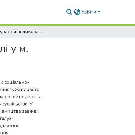
Увійти
Проєктування великопанельної житлової будівлі у м. Новомиргород, Кіровоградської обл.
і у м.
х соціально-
упність житлового
 розвиток міст та
суспільства. У
дівництва завжди
алузі.
вадження
ання