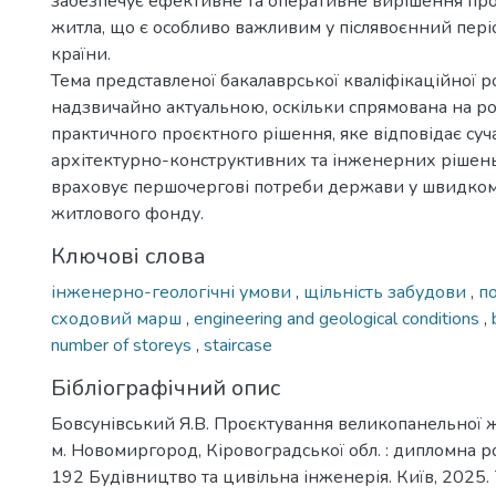
забезпечує ефективне та оперативне вирішення пр
житла, що є особливо важливим у післявоєнний пері
країни.
Тема представленої бакалаврської кваліфікаційної р
надзвичайно актуальною, оскільки спрямована на р
практичного проєктного рішення, яке відповідає су
архітектурно-конструктивних та інженерних рішень
враховує першочергові потреби держави у швидком
житлового фонду.
Ключові слова
інженерно-геологічні умови
,
щільність забудови
,
п
сходовий марш
,
engineering and geological conditions
,
number of storeys
,
staircase
Бібліографічний опис
Бовсунівський Я.В. Проєктування великопанельної жи
м. Новомиргород, Кіровоградської обл. : дипломна роб
192 Будівництво та цивільна інженерія. Київ, 2025. 