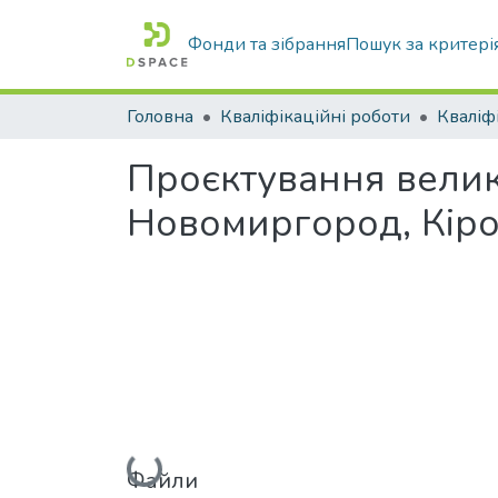
Фонди та зібрання
Пошук за критері
Головна
Кваліфікаційні роботи
Проєктування велико
Новомиргород, Кіро
Файли