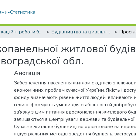
ями
Статистика
Кваліфікаційні роботи бакалаврів
Будівництво та цивільна інженерія
панельної житлової будівл
воградської обл.
Анотація
Забезпечення населення житлом є однією з ключови
економічних проблем сучасної України. Якість і дост
фонду визначають рівень життя людей, впливають на
селищ, формують умови для стабільності й добробуту 
зв’язку з цим питання вдосконалення житлового бу
залишаються в центрі уваги держави та будівельної г
Сучасне житлове будівництво орієнтоване на впро
індустріальних методів зведення будівель, застосув