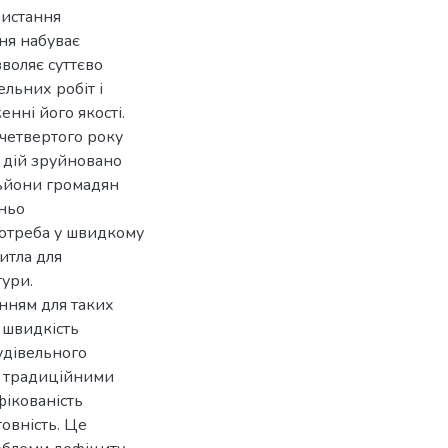
ристання
ня набуває
воляє суттєво
ельних робіт і
нні його якості.
 четвертого року
х дій зруйновано
льйони громадян
шньо
потреба у швидкому
итла для
тури.
нням для таких
 швидкість
удівельного
 з традиційними
фікованість
товність. Це