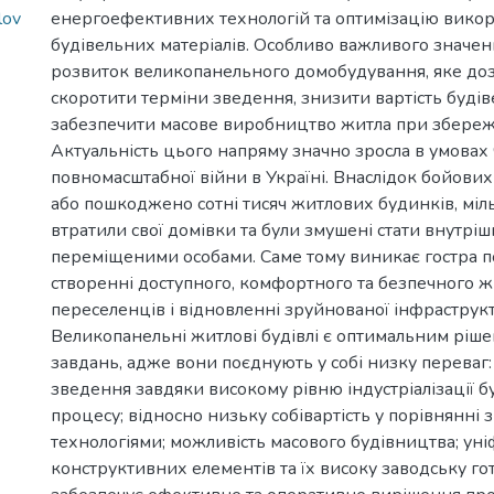
lov
енергоефективних технологій та оптимізацію вико
будівельних матеріалів. Особливо важливого значен
розвиток великопанельного домобудування, яке доз
скоротити терміни зведення, знизити вартість будів
забезпечити масове виробництво житла при збереже
Актуальність цього напряму значно зросла в умовах
повномасштабної війни в Україні. Внаслідок бойови
або пошкоджено сотні тисяч житлових будинків, мі
втратили свої домівки та були змушені стати внутрі
переміщеними особами. Саме тому виникає гостра 
створенні доступного, комфортного та безпечного ж
переселенців і відновленні зруйнованої інфраструк
Великопанельні житлові будівлі є оптимальним ріше
завдань, адже вони поєднують у собі низку переваг:
зведення завдяки високому рівню індустріалізації б
процесу; відносно низьку собівартість у порівнянні
технологіями; можливість масового будівництва; уні
конструктивних елементів та їх високу заводську го