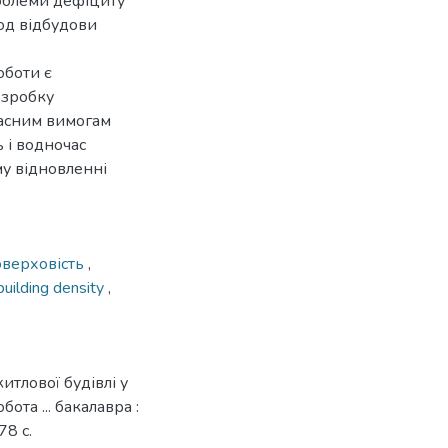
облеми дефіциту
од відбудови
оботи є
озробку
часним вимогам
 і водночас
у відновленні
оверховість
,
building density
,
тлової будівлі у
ота ... бакалавра :
78 с.