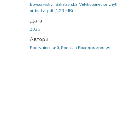
Вантажиться...
Bovsunivskyi_Bakalavrska_Velykopanelnoi_zhyt
oi_budivli.pdf
(1,23 MB)
Дата
2025
Автори
Бовсунівський, Ярослав Володимирович