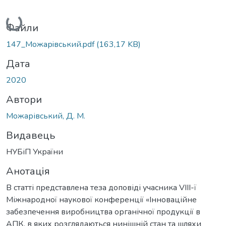
Вантажиться...
Файли
147_Можарiвський.pdf
(163,17 KB)
Дата
2020
Автори
Можарівський, Д. М.
Видавець
НУБіП України
Анотація
В статті представлена теза доповіді учасника VIІІ-ї
Міжнародної наукової конференції «Інноваційне
забезпечення виробництва органічної продукції в
АПК, в яких розглядаються нинішній стан та шляхи