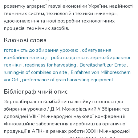
розвитку аграрної газузі економіки України, надійності
технічних систем, технологій і техніки інженерії,
удосконалення та нові розробки технологічних
процесів, технічних засобів.
Ключові слова
готовність до збирання урожаю
,
обкатування
комбайнів на місці
,
роботоздатність зернозбиральної
техніки
,
readiness for harvesting
,
Bereitschaft zur Ernte
,
running-in of combines on site
,
Einfahren von Mähdreschern
vor Ort
,
performance of grain harvesting equipment
Бібліографічний опис
Зернозбиральні комбайни на лінійку готовності до
збирання урожаю / Д.М. Можарівський // Збірник тез
доповідей VIII-ї Міжнародної наукової конференції
«Інноваційне забезпечення виробництва органічної
продукції в АПК» в рамках роботи XXXII Міжнародної