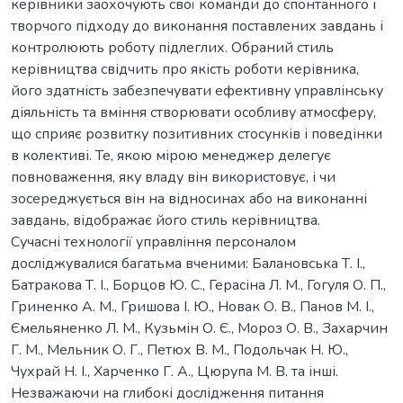
керівники заохочують свої команди до спонтанного і
творчого підходу до виконання поставлених завдань і
контролюють роботу підлеглих. Обраний стиль
керівництва свідчить про якість роботи керівника,
його здатність забезпечувати ефективну управлінську
діяльність та вміння створювати особливу атмосферу,
що сприяє розвитку позитивних стосунків і поведінки
в колективі. Те, якою мірою менеджер делегує
повноваження, яку владу він використовує, і чи
зосереджується він на відносинах або на виконанні
завдань, відображає його стиль керівництва.
Сучасні технології управління персоналом
досліджувалися багатьма вченими: Балановська Т. І.,
Батракова Т. І., Борцов Ю. С., Герасіна Л. М., Гогуля О. П.,
Гриненко А. М., Гришова І. Ю., Новак О. В., Панов М. І.,
Ємельяненко Л. М., Кузьмін О. Є., Мороз О. В., Захарчин
Г. М., Мельник О. Г., Петюх В. М., Подольчак Н. Ю.,
Чухрай Н. І., Харченко Г. А., Цюрупа М. В. та інші.
Незважаючи на глибокі дослідження питання