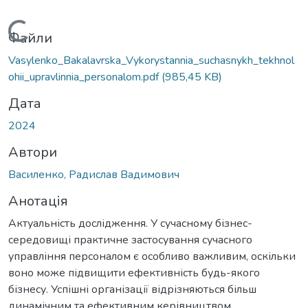
антажиться...
Файли
Vasylenko_Bakalavrska_Vykorystannia_suchasnykh_tekhnol
ohii_upravlinnia_personalom.pdf
(985,45 KB)
Дата
2024
Автори
Василенко, Радислав Вадимович
Анотація
Актуальність дослідження. У сучасному бізнес-
середовищі практичне застосування сучасного
управління персоналом є особливо важливим, оскільки
воно може підвищити ефективність будь-якого
бізнесу. Успішні організації відрізняються більш
динамічним та ефективним керівництвом.