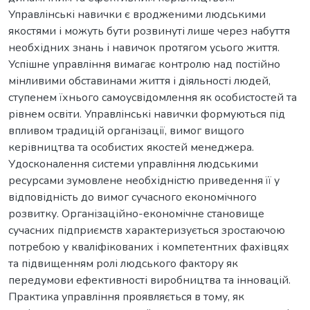
Управлінські навички є вродженими людськими
якостями і можуть бути розвинуті лише через набуття
необхідних знань і навичок протягом усього життя.
Успішне управління вимагає контролю над постійно
мінливими обставинами життя і діяльності людей,
ступенем їхнього самоусвідомлення як особистостей та
рівнем освіти. Управлінські навички формуються під
впливом традицій організації, вимог вищого
керівництва та особистих якостей менеджера.
Удосконалення системи управління людськими
ресурсами зумовлене необхідністю приведення її у
відповідність до вимог сучасного економічного
розвитку. Організаційно-економічне становище
сучасних підприємств характеризується зростаючою
потребою у кваліфікованих і компетентних фахівцях
та підвищенням ролі людського фактору як
передумови ефективності виробництва та інновацій.
Практика управління проявляється в тому, як