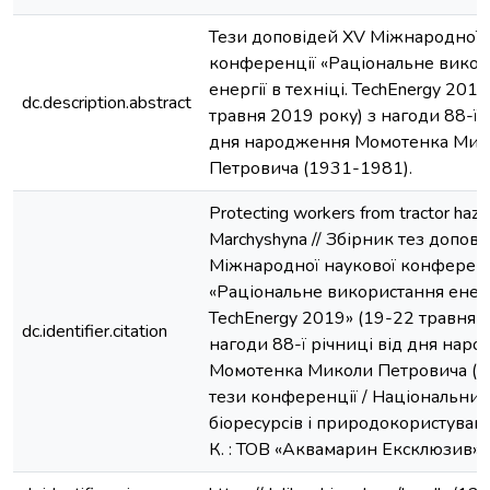
Тези доповідей XV Міжнародної 
конференції «Раціональне вико
енергії в техніці. TechEnergy 201
dc.description.abstract
травня 2019 року) з нагоди 88-ї р
дня народження Момотенка Мик
Петровича (1931-1981).
Protecting workers from tractor hazard
Мarchyshyna // Збірник тез допов
Міжнародної наукової конференц
«Раціональне використання енергі
TechEnergy 2019» (19-22 травня 2
dc.identifier.citation
нагоди 88-ї річниці від дня нар
Момотенка Миколи Петровича (1
тези конференції / Національний
біоресурсів і природокористуванн
К. : ТОВ «Аквамарин Ексклюзив», 