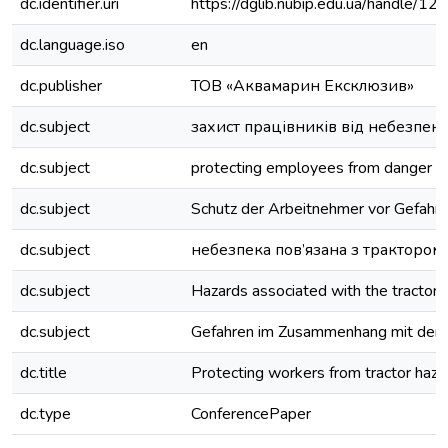
dc.identifier.uri
https://dglib.nubip.edu.ua/handle/
dc.language.iso
en
dc.publisher
ТОВ «Аквамарин Ексклюзив»
dc.subject
захист працівників від небезпек
dc.subject
protecting employees from danger
dc.subject
Schutz der Arbeitnehmer vor Gefahr
dc.subject
небезпека пов’язана з трактором
dc.subject
Hazards associated with the tractor
dc.subject
Gefahren im Zusammenhang mit der
dc.title
Protecting workers from tractor haza
dc.type
ConferencePaper