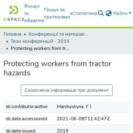
Фонди
Пошук за
та
Статистика
Увійти
критеріями
зібрання
Головна
Конференції та матеріали конференцій
Тези конференцій - 2019
Protecting workers from tractor hazards
Protecting workers from tractor
hazards
Скорочена інформація про документ
dc.contributor.author
Marchyshyna, Y. I.
dc.date.accessioned
2021-06-08T11:42:47Z
dc.date.issued
2019