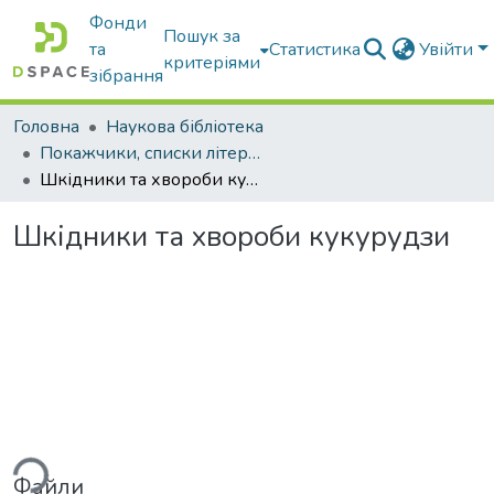
Фонди
Пошук за
та
Статистика
Увійти
критеріями
зібрання
Головна
Наукова бібліотека
Покажчики, списки літератури, сценарії, методичні розробки
Шкідники та хвороби кукурудзи
Шкідники та хвороби кукурудзи
ься...
Файли