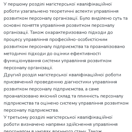
У першому розділі магістерської кваліфікаційної
роботи узагальнено теоретичні аспекти управління
розвитком персоналу організації. Було виділено суть та
основні поняття управління розвитком персоналу
організації. Також охарактеризовано підходи до
процесу управління професійно-особистісним
розвитком персоналу підприємства та проаналізовано
методичні підходи до оцінки ефективності
функціонування системи управління розвитком
персоналу організації.
Другий розділ магістерської кваліфікаційної роботи
присвячений проведенню діагностики управління
розвитком персоналу підприємства, а саме
проаналізовано якісний склад та плинність персоналу
підприємства та оцінено систему управління розвитком
персоналу підприємства.
У третьому розділі магістерської кваліфікаційної
роботи визначено напрями здійснення управління
персоналом в умовах воєнного стану. Також