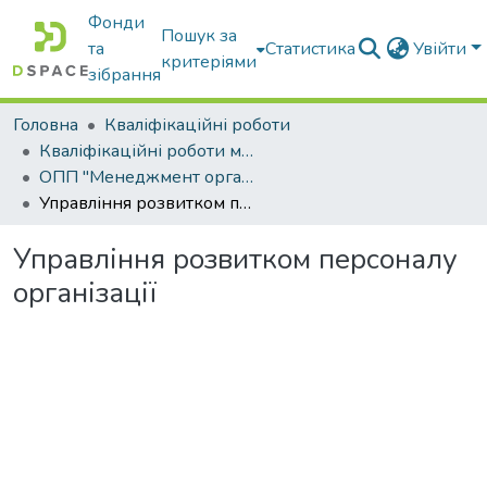
Фонди
Пошук за
та
Статистика
Увійти
критеріями
зібрання
Головна
Кваліфікаційні роботи
Кваліфікаційні роботи магістрів
ОПП "Менеджмент організацій і адміністрування"
Управління розвитком персоналу організації
Управління розвитком персоналу
організації