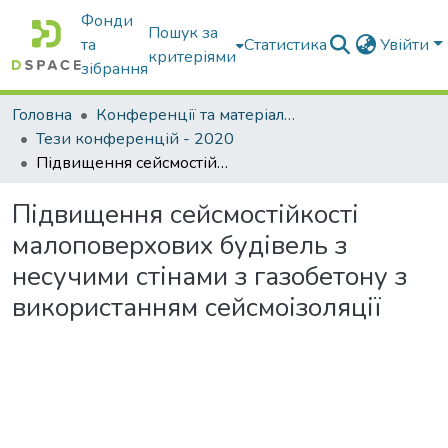
Фонди
Пошук за
та
Статистика
Увійти
критеріями
зібрання
Головна
Конференції та матеріали конференцій
Тези конференцій - 2020
Підвищення сейсмостійкості малоповерхових будівель з несучими стінами з газобетону з використанням сейсмоізоляції
Підвищення сейсмостійкості
малоповерхових будівель з
несучими стінами з газобетону з
використанням сейсмоізоляції