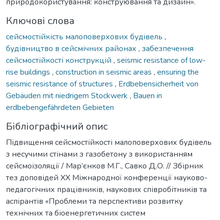
природокористування: конструювання та дизайн».
Ключові слова
сейсмостійкість малоповерхових будівель
,
будівництво в сейсмічних районах
,
забезпечення
сейсмостійкості конструкцій
,
seismic resistance of low-
rise buildings
,
construction in seismic areas
,
ensuring the
seismic resistance of structures
,
Erdbebensicherheit von
Gebäuden mit niedrigem Stockwerk
,
Bauen in
erdbebengefährdeten Gebieten
Бібліографічний опис
Підвищення сейсмостійкості малоповерхових будівель
з несучими стінами з газобетону з використанням
сейсмоізоляції / Мар’єнков М.Г., Савко Д.О. // Збірник
тез доповідей ХX Міжнародної конференції науково-
педагогічних працівників, наукових співробітників та
аспірантів «Проблеми та перспективи розвитку
технічних та біоенергетичних систем