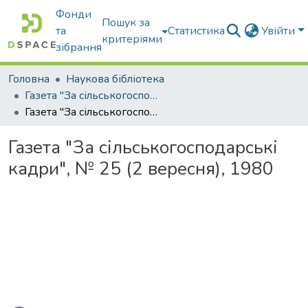
Фонди
Пошук за
та
Статистика
Увійти
критеріями
зібрання
Головна
Наукова бібліотека
Газета "За сільськогосподарські кадри"
Газета "За сільськогосподарські кадри", № 25 (2 вересня), 1980
Газета "За сільськогосподарські
кадри", № 25 (2 вересня), 1980
ься...