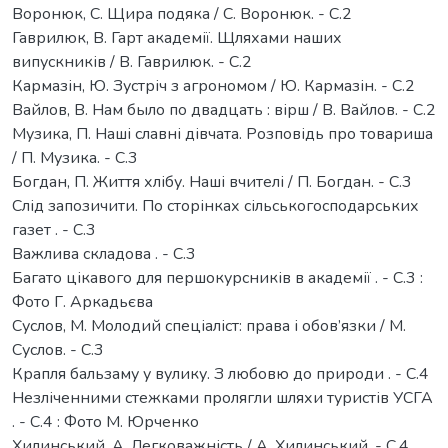
Воронюк, С. Щира подяка / С. Воронюк. - С.2
Гаврилюк, В. Гарт академії. Щляхами наших
випускників / В. Гаврилюк. - С.2
Кармазін, Ю. Зустріч з агрономом / Ю. Кармазін. - С.2
Вайлов, В. Нам было по двадцать : вірш / В. Вайлов. - С.2
Музика, П. Наші славні дівчата. Розповідь про товариша
/ П. Музика. - С.3
Богдан, П. Життя хлібу. Наші вчителі / П. Богдан. - С.3
Слід запозичити. По сторінках сільськогосподарських
газет . - С.3
Важлива складова . - С.3
Багато цікавого для першокурсників в академії . - С.3 :
Фото Г. Аркадьєва
Суслов, М. Молодий спеціаліст: права і обов’язки / М.
Суслов. - С.3
Крапля бальзаму у вулику. З любовю до природи . - С.4
Незліченними стежками пролягли шляхи туристів УСГА
. - С.4 : Фото М. Юрченко
Хилинський, А. Легковажність / А. Хилинський. - С.4