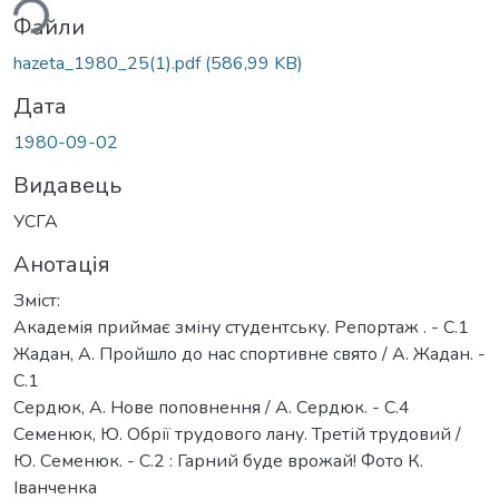
Файли
hazeta_1980_25(1).pdf
(586,99 KB)
Дата
1980-09-02
Видавець
УСГА
Анотація
Зміст:
Академія приймає зміну студентську. Репортаж . - С.1
Жадан, А. Пройшло до нас спортивне свято / А. Жадан. -
С.1
Сердюк, А. Нове поповнення / А. Сердюк. - С.4
Семенюк, Ю. Обрії трудового лану. Третій трудовий /
Ю. Семенюк. - С.2 : Гарний буде врожай! Фото К.
Іванченка