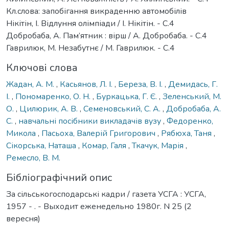
Кл.слова: запобігання викраденню автомобілів
Нікітін, І. Відлуння олімпіади / І. Нікітін. - С.4
Добробаба, А. Пам’ятник : вірш / А. Добробаба. - С.4
Гаврилюк, М. Незабутнє / М. Гаврилюк. - С.4
Ключові слова
Жадан, А. М.
,
Касьянов, Л. І.
,
Береза, В. І.
,
Демидась, Г.
І.
,
Пономаренко, О. Н.
,
Буркацька, Г. Є.
,
Зеленський, М.
О.
,
Цилюрик, А. В.
,
Семеновський, С. А.
,
Добробаба, А.
С.
,
навчальні посібники викладачів вузу
,
Федоренко,
Микола
,
Пасьоха, Валерій Григорович
,
Рябюха, Таня
,
Сікорська, Наташа
,
Комар, Галя
,
Ткачук, Марія
,
Ремесло, В. М.
Бібліографічний опис
За сільськогосподарські кадри / газета УСГА : УСГА,
1957 - . - Выходит еженедельно 1980г. N 25 (2
вересня)