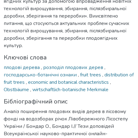
ягідних культур за допомогою впровадження новітніх
технологій вирощування, збирання, післязбиральної
доробки, зберігання та переробки». Виисвітлено
питання, що стосуються актуальних проблем сучасних
технологій вирощування, збирання, післязбиральної
доробки, зберігання та переробки плодоягідних
культур.
Ключові слова
плодові дерева
,
розподіл плодових дерев
,
господарсько-ботанічні ознаки
,
fruit trees
,
distribution of
fruit trees
,
economic and botanical characteristics
,
Obstbäume
,
wirtschaftlich-botanische Merkmale
Бібліографічний опис
Аналіз поширення плодових видів дерев в лісовому
фонді на водозборах річок Лівобережного Лісостепу
України / Бондар О., Бондар І.// Тези доповідей
Всеукраїнської науково-практичної онлайн-