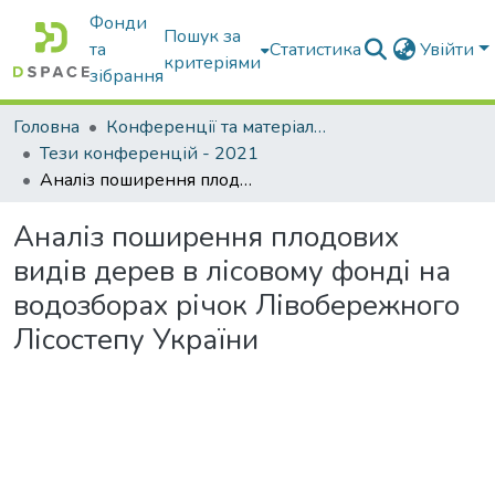
Фонди
Пошук за
та
Статистика
Увійти
критеріями
зібрання
Головна
Конференції та матеріали конференцій
Тези конференцій - 2021
Аналіз поширення плодових видів дерев в лісовому фонді на водозборах річок Лівобережного Лісостепу України
Аналіз поширення плодових
видів дерев в лісовому фонді на
водозборах річок Лівобережного
Лісостепу України