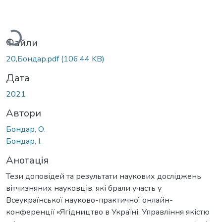
антажиться...
Файли
20,Бондар.pdf
(106,44 KB)
Дата
2021
Автори
Бондар, О.
Бондар, І.
Анотація
Тези доповідей та результати наукових досліджень
вітчизняних науковців, які брали участь у
Всеукраїнської науково-практичної онлайн-
конференції «Ягідництво в Україні. Управління якістю