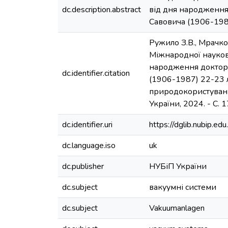
dc.description.abstract
від дня народження
Савовича (1906-1987
Ружило З.В., Мрачко
Міжнародної науково
народження доктора
dc.identifier.citation
(1906-1987) 22-23 л
природокористування 
України, 2024. - С. 1
dc.identifier.uri
https://dglib.nubip.
dc.language.iso
uk
dc.publisher
НУБіП України
dc.subject
вакуумні системи
dc.subject
Vakuumanlagen