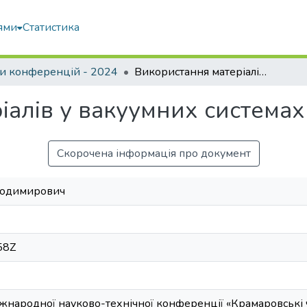
ями
Статистика
и конференцій - 2024
Використання матеріалів у вакуумних системах
іалів у вакуумних системах
Скорочена інформація про документ
олодимирович
58Z
Міжнародної науково-технічної конференції «Крамаровські 