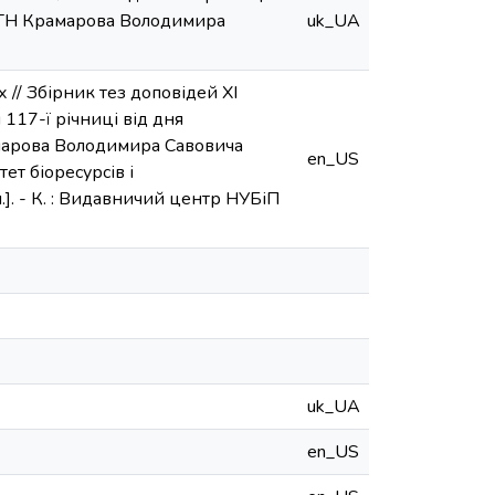
АСГН Крамарова Володимира
uk_UA
 // Збірник тез доповідей ХI
117-ї річниці від дня
марова Володимира Савовича
en_US
ет біоресурсів і
н.]. - К. : Видавничий центр НУБіП
uk_UA
en_US