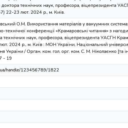
 доктора технічних наук, професора, віцепрезидента У
) 22-23 лют. 2024 р., м. Київ.
вський О.М. Використання матеріалів у вакуумних системах
-технічної конференції «Крамаровські читання» з нагоди 
 технічних наук, професора, віцепрезидента УАСГН Кра
ют. 2024 р., м. Київ : МОН України, Національний університ
України / Орган. ком. гол. орг. ком. С. М. Ніколаєнко [та і
7 - 19
edu.ua/handle/123456789/1822