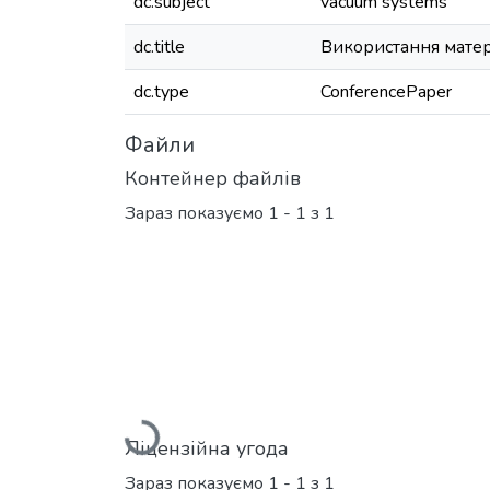
dc.subject
vacuum systems
dc.title
Використання матер
dc.type
ConferencePaper
Файли
Контейнер файлів
Зараз показуємо
1 - 1 з 1
Вантажиться...
Ліцензійна угода
Зараз показуємо
1 - 1 з 1