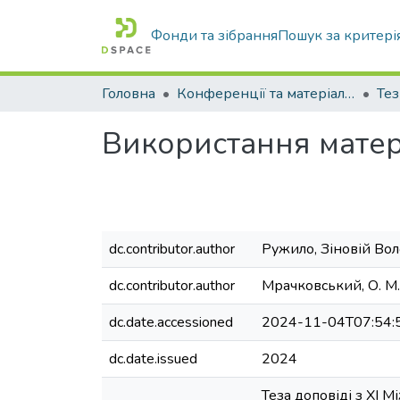
Фонди та зібрання
Пошук за критері
Головна
Конференції та матеріали конференцій
Тез
Використання матер
dc.contributor.author
Ружило, Зіновій В
dc.contributor.author
Мрачковський, О. М.
dc.date.accessioned
2024-11-04T07:54:
dc.date.issued
2024
Теза доповіді з ХІ 