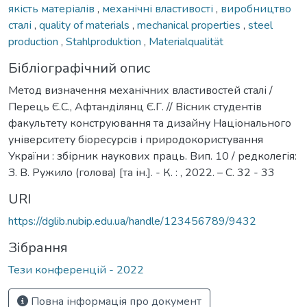
якість матеріалів
,
механічні властивості
,
виробництво
сталі
,
quality of materials
,
mechanical properties
,
steel
production
,
Stahlproduktion
,
Materialqualität
Бібліографічний опис
Метод визначення механічних властивостей сталі /
Перець Є.С., Афтанділянц Є.Г. // Вісник студентів
факультету конструювання та дизайну Національного
університету біоресурсів і природокористування
України : збірник наукових праць. Вип. 10 / редколегія:
З. В. Ружило (голова) [та ін.]. - К. : , 2022. – С. 32 - 33
URI
https://dglib.nubip.edu.ua/handle/123456789/9432
Зібрання
Тези конференцій - 2022
Повна інформація про документ