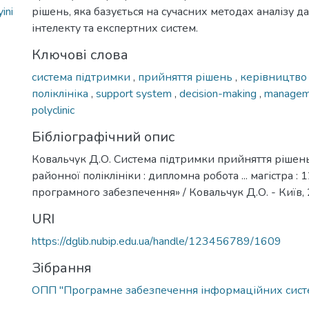
ini
рішень, яка базується на сучасних методах аналізу д
інтелекту та експертних систем.
Ключові слова
система підтримки
,
прийняття рішень
,
керівництв
поліклініка
,
support system
,
decision-making
,
manage
polyclinic
Бібліографічний опис
Ковальчук Д.О. Система підтримки прийняття рішен
районної поліклініки : дипломна робота ... магістра :
програмного забезпечення» / Ковальчук Д.О. - Київ, 2
URI
https://dglib.nubip.edu.ua/handle/123456789/1609
Зібрання
ОПП "Програмне забезпечення інформаційних сист