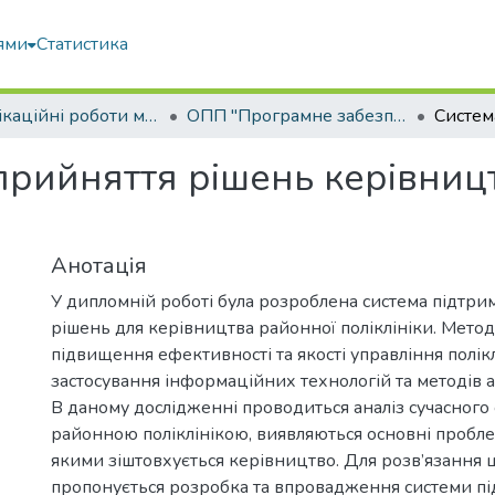
ями
Статистика
Кваліфікаційні роботи магістрів
ОПП "Програмне забезпечення інформаційних систем"
прийняття рішень керівниц
Анотація
У дипломній роботі була розроблена система підтри
рішень для керівництва районної поліклініки. Мето
підвищення ефективності та якості управління полі
застосування інформаційних технологій та методів а
В даному дослідженні проводиться аналіз сучасного 
районною поліклінікою, виявляються основні пробле
якими зіштовхується керівництво. Для розв’язання
пропонується розробка та впровадження системи п