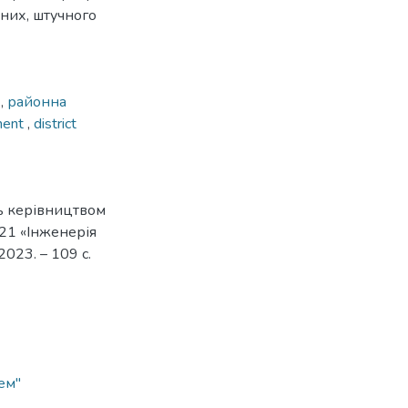
аних, штучного
о
,
районна
ment
,
district
ь керівництвом
 121 «Інженерія
023. – 109 с.
ем"