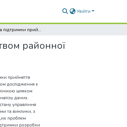
Увійти
Система підтримки прийняття рішень керівництвом районної поліклініки
твом районної
мки прийняття
дом дослідження є
клінікою шляхом
налізу даних.
стану управління
ми та виклики, з
 цих проблем
ідтримки розробки