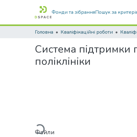
Фонди та зібрання
Пошук за критері
Головна
Кваліфікаційні роботи
Система підтримки 
поліклініки
Вантажиться...
Файли