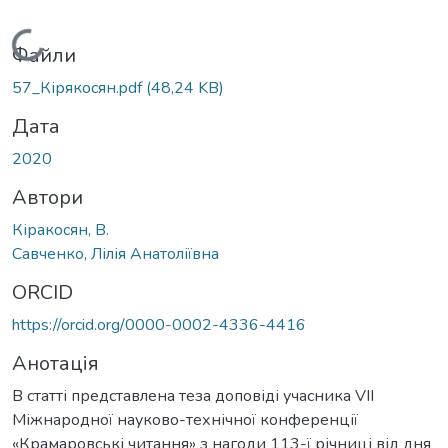
Вантажиться...
Файли
57_Кірякосян.pdf
(48,24 KB)
Дата
2020
Автори
Кіракосян, В.
Савченко, Лілія Анатоліївна
ORCID
https://orcid.org/0000-0002-4336-4416
Анотація
В статті представлена теза доповіді учасника VIІ
Міжнародної науково-технічної конференції
«Крамаровські читання» з нагоди 113-ї річниці від дня