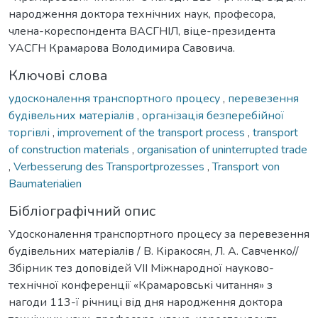
народження доктора технічних наук, професора,
члена-кореспондента ВАСГНІЛ, віце-президента
УАСГН Крамарова Володимира Савовича.
Ключові слова
удосконалення транспортного процесу
,
перевезення
будівельних матеріалів
,
організація безперебійної
торгівлі
,
improvement of the transport process
,
transport
of construction materials
,
organisation of uninterrupted trade
,
Verbesserung des Transportprozesses
,
Transport von
Baumaterialien
Бібліографічний опис
Удосконалення транспортного процесу за перевезення
будівельних матеріалів / В. Кіракосян, Л. А. Савченко//
Збірник тез доповідей VIІ Міжнародної науково-
технічної конференції «Крамаровські читання» з
нагоди 113-ї річниці від дня народження доктора