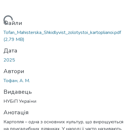
антажиться...
Файли
Tofan_Mahisterska_Shkidlyvist_zolotystoi_kartoplianoi.pdf
(2,79 MB)
Дата
2025
Автори
Тофан, А. М.
Видавець
НУБіП України
Анотація
Картопля – одна з основних культур, що вирощуються
на присадибних ділянках. У народі її часто називають