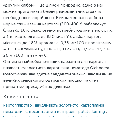
«другим хлібом». І це цілком природно, адже з неї
можна приготувати безліч різноманітних страв із
необхідною калорійністю. Рекомендована добова
норма споживання картоплі (300-400 г) забезпечує
близько 10% фізіологічної потреби людини в калоріях,
а 1 кг картоплі дає до 830 ккал. У бульбах картоплі
міститься до 18% крохмалю, 0,38 мг/100 г провітаміну
А, 0,11 – вітаміну B₁, 0,06 – B₂, 0,22 – B₆, 0,57 – РР, 20-
25 мг/100 г вітаміну С.
Одним із найнебезпечніших паразитів для картоплі
вважається золотиста картопляна нематода Globodera
rostochiensis, яка здатна завдавати значної шкоди як на
великих сільськогосподарських площах, так і на
приватних присадибних ділянках.
Ключові слова
картоплярство
,
шкідливість золотистої картопляної
нематоди
,
фітосанітарний контроль
,
potato farming
,