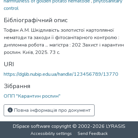
harmfulness of golden potato nematode
,
phytosanitary
control
Бібліографічний опис
Тофан А.М. Шкідливість золотистої картопляної
нематоди та заходи її фітосанітарного контролю :
дипломна робота ... магістра : 202 Захист і карантин
рослин. Київ, 2025. 73 с.
URI
https://dglib.nubip.edu.ua/handle/123456789/13770
Зібрання
ОПП "Карантин рослин"
Повна інформація про документ
DSpace software
copyright © 2002-2026
LYRASIS
Accessibility settings
Send Feedback