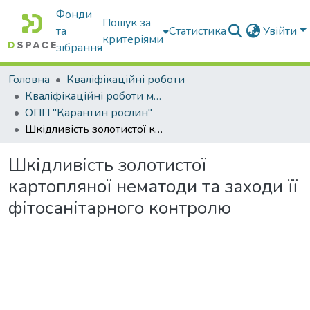
Фонди
Пошук за
та
Статистика
Увійти
критеріями
зібрання
Головна
Кваліфікаційні роботи
Кваліфікаційні роботи магістрів
ОПП "Карантин рослин"
Шкідливість золотистої картопляної нематоди та заходи її фітосанітарного контролю
Шкідливість золотистої
картопляної нематоди та заходи її
фітосанітарного контролю