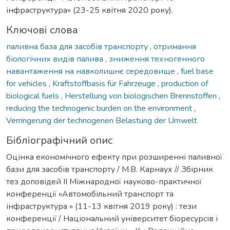
інфраструктура» (23-25 квітня 2020 року).
Ключові слова
паливна база для засобів транспорту
,
отримання
біологічних видів палива
,
зниження техногенного
навантаження на навколишнє середовище
,
fuel base
for vehicles
,
Kraftstoffbasis für Fahrzeuge
,
production of
biological fuels
,
Herstellung von biologischen Brennstoffen
,
reducing the technogenic burden on the environment
,
Verringerung der technogenen Belastung der Umwelt
Бібліографічний опис
Оцінка економічного ефекту при розширенні паливної
бази для засобів транспорту / М.В. Карнаух // Збірник
тез доповідей ІІ Міжнародної науково-практичної
конференції «Автомобільний транспорт та
інфраструктура » (11-13 квітня 2019 року) : тези
конференції / Національний університет біоресурсів і