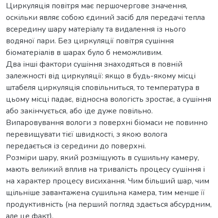
Циркуляція повітря має першочергове значення,
оскільки являє собою єдиний засіб для передачі тепла
всередину шару матеріалу та видалення із нього
водяної пари. Без циркуляції повітря сушіння
біоматеріалів в шарах було б неможливим.
Два інші фактори сушіння знаходяться в повній
залежності від циркуляції: якщо в будь-якому місці
штабеля циркуляція сповільниться, то температура в
цьому місці падає, відносна вологість зростає, а сушіння
або закінчується, або іде дуже повільно.
Випаровування вологи з поверхні біомаси не повинно
перевищувати тієї швидкості, з якою волога
передається із середини до поверхні.
Розміри шару, який розміщують в сушильну камеру,
мають великий вплив на тривалість процесу сушіння і
на характер процесу висихання. Чим більший шар, чим
щільніше завантажена сушильна камера, тим менше її
продуктивність (на перший погляд здається абсурдним,
але це факт).