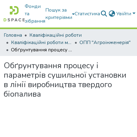
Фонди
Пошук за
та
Статистика
Увійти
критеріями
зібрання
Головна
Кваліфікаційні роботи
Кваліфікаційні роботи магістрів
ОПП "Агроінженерія"
Обґрунтування процесу і параметрів сушильної установки в лінії виробництва твердого біопалива
Обґрунтування процесу і
параметрів сушильної установки
в лінії виробництва твердого
біопалива