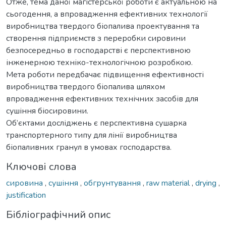
Отже, тема даної магістерської роботи є актуальною на
сьогодення, а впровадження ефективних технології
виробництва твердого біопалива проектування та
створення підприємств з переробки сировини
безпосередньо в господарстві є перспективною
інженерною техніко-технологічною розробкою.
Мета роботи передбачає підвищення ефективності
виробництва твердого біопалива шляхом
впровадження ефективних технічних засобів для
сушіння біосировини.
Об’єктами досліджень є перспективна сушарка
транспортерного типу для лінії виробництва
біопаливних гранул в умовах господарства.
Ключові слова
сировина
,
сушіння
,
обгрунтування
,
raw material
,
drying
,
justification
Бібліографічний опис