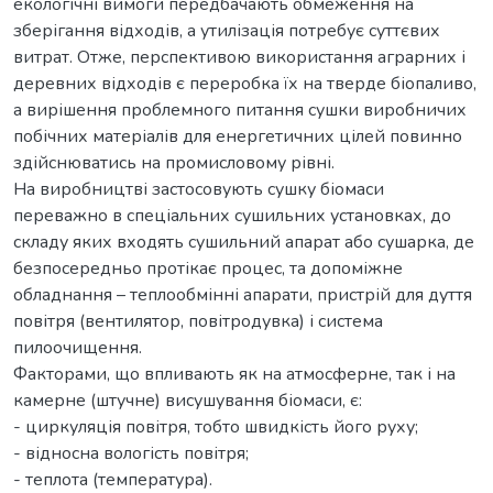
екологічні вимоги передбачають обмеження на
зберігання відходів, а утилізація потребує суттєвих
витрат. Отже, перспективою використання аграрних і
деревних відходів є переробка їх на тверде біопаливо,
а вирішення проблемного питання сушки виробничих
побічних матеріалів для енергетичних цілей повинно
здійснюватись на промисловому рівні.
На виробництві застосовують сушку біомаси
переважно в спеціальних сушильних установках, до
складу яких входять сушильний апарат або сушарка, де
безпосередньо протікає процес, та допоміжне
обладнання – теплообмінні апарати, пристрій для дуття
повітря (вентилятор, повітродувка) і система
пилоочищення.
Факторами, що впливають як на атмосферне, так і на
камерне (штучне) висушування біомаси, є:
- циркуляція повітря, тобто швидкість його руху;
- відносна вологість повітря;
- теплота (температура).