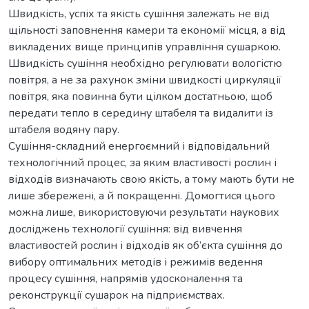
Швидкість, успіх та якість сушіння залежать не від
щільності заповнення камери та економії місця, а від
викладених вище принципів управління сушаркою.
Швидкість сушіння необхідно регулювати вологістю
повітря, а не за рахунок зміни швидкості циркуляції
повітря, яка повинна бути цілком достатньою, щоб
передати тепло в середину штабеля та видалити із
штабеля водяну пару.
Сушіння-складний енергоємний і відповідальний
технологічний процес, за яким властивості рослин і
відходів визначають свою якість, а тому мають бути не
лише збережені, а й покращенні. Домогтися цього
можна лише, використовуючи результати наукових
досліджень технології сушіння: від вивчення
властивостей рослин і відходів як об’єкта сушіння до
вибору оптимальних методів і режимів ведення
процесу сушіння, напрямів удосконалення та
реконструкції сушарок на підприємствах.