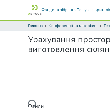
Фонди та зібрання
Пошук за критері
Головна
Конференції та матеріали конференцій
Тез
Урахування простор
виготовлення склян
Вантажиться...
Файли