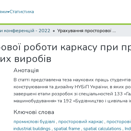
ями
Статистика
и конференцій - 2022
Урахування просторової роботи каркасу при проектуванні цеху виготовлення скляних виробів
ової роботи каркасу при п
их виробів
Анотація
В статті представлена теза наукових праць студенті
конструювання та дизайну НУБіП України, в яких р
завершені етапи розробок зі спеціальностей 133 «Г
машинобудування» та 192 «Будівництво і цивільна і
Ключові слова
промислові будівлі
,
просторовий каркас
,
просторов
industrial buildings
,
spatial frame
,
spatial calculations
,
In