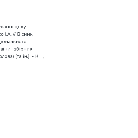
уванні цеху
І.А. // Вісник
ціонального
аїни : збірник
а) [та ін.]. - К. : ,