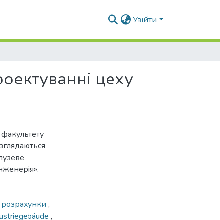
Увійти
роектуванні цеху
в факультету
озглядаються
алузеве
нженерія».
і розрахунки
,
dustriegebäude
,