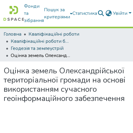
Фонди
Пошук за
та
Статистика
Увійти
критеріями
зібрання
Головна
Кваліфікаційні роботи
Кваліфікаційні роботи бакалаврів
Геодезія та землеустрій
Оцінка земель Олександрійської територіальної громади на основі використанням сучасного геоінформаційного забезпечення
Оцінка земель Олександрійської
територіальної громади на основі
використанням сучасного
геоінформаційного забезпечення