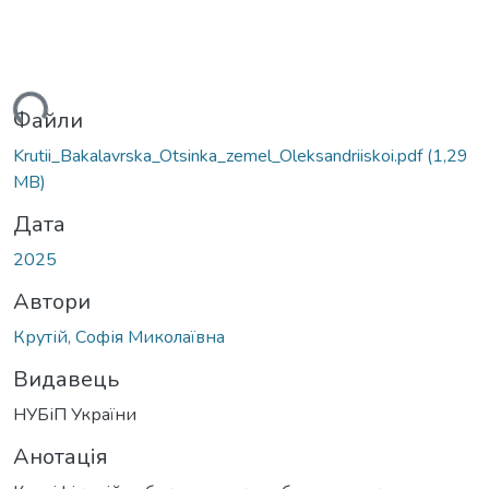
ться...
Файли
Krutii_Bakalavrska_Otsinka_zemel_Oleksandriiskoi.pdf
(1,29
MB)
Дата
2025
Автори
Крутій, Софія Миколаївна
Видавець
НУБіП України
Анотація