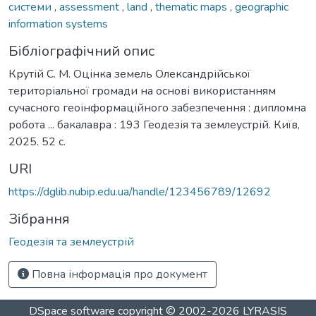
системи
,
assessment
,
land
,
thematic maps
,
geographic
information systems
Бібліографічний опис
Крутій С. М. Оцінка земель Олександрійської
територіальної громади на основі використанням
сучасного геоінформаційного забезпечення : дипломна
робота ... бакалавра : 193 Геодезія та землеустрій. Київ,
2025. 52 с.
URI
https://dglib.nubip.edu.ua/handle/123456789/12692
Зібрання
Геодезія та землеустрій
Повна інформація про документ
DSpace software
copyright © 2002-2026
LYRASIS