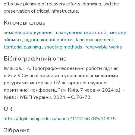
effective planning of recovery efforts, demining, and the
preservation of critical infrastructure.
Ключові слова
землевпорядкування
,
планування територій
,
методи
зйомки
,
відновлювані роботи
,
land management
,
territorial planning
,
shooting methods
,
renewable works
Бібліографічний опис
Ілляшов, І. А. Топографо-геодезичні роботи під час
війни // Сучасні виклики в управлінні земельними
ресурсами: матеріали І Міжнародної науково-
практичної конференції (м. Київ, 7 червня 2024 р.). -
Київ : НУБіП України, 2024. – С. 76-78.
URI
https://dglib.nubip.edu.ua/handle/123456789/10935
Зібрання