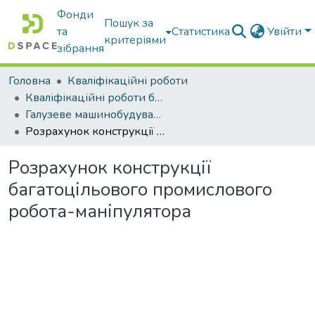
Фонди
Пошук за
та
Статистика
Увійти
критеріями
зібрання
Головна
Кваліфікаційні роботи
Кваліфікаційні роботи бакалаврів
Галузеве машинобудування
Розрахунок конструкції багатоцільового промислового робота-маніпулятора
Розрахунок конструкції
багатоцільового промислового
робота-маніпулятора