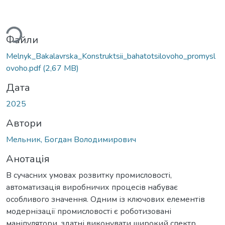
иться...
Файли
Melnyk_Bakalavrska_Konstruktsii_bahatotsilovoho_promysl
ovoho.pdf
(2,67 MB)
Дата
2025
Автори
Мельник, Богдан Володимирович
Анотація
В сучасних умовах розвитку промисловості,
автоматизація виробничих процесів набуває
особливого значення. Одним із ключових елементів
модернізації промисловості є роботизовані
маніпулятори, здатні виконувати широкий спектр