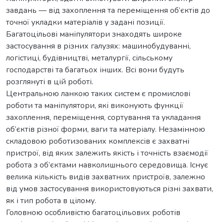
завдань — від захоплення та переміщення об’єктів до
точної укладки матеріалів у задані позиції.
Багатоцільові маніпулятори знаходять широке
застосування в різних галузях: машинобудуванні,
логістиці, будівництві, металургії, сільському
господарстві та багатьох інших. Всі вони будуть
розглянуті в цій роботі.
Центральною ланкою таких систем є промислові
роботи та маніпулятори, які виконують функції
захоплення, переміщення, сортування та укладання
об’єктів різної форми, ваги та матеріалу. Незамінною
складовою роботизованих комплексів є захватні
пристрої, від яких залежить якість і точність взаємодії
робота з об’єктами навколишнього середовища. Існує
велика кількість видів захватних пристроїв, залежно
від умов застосування використовуються різні захвати,
як і тип робота в цілому.
Головною особливістю багатоцільових роботів