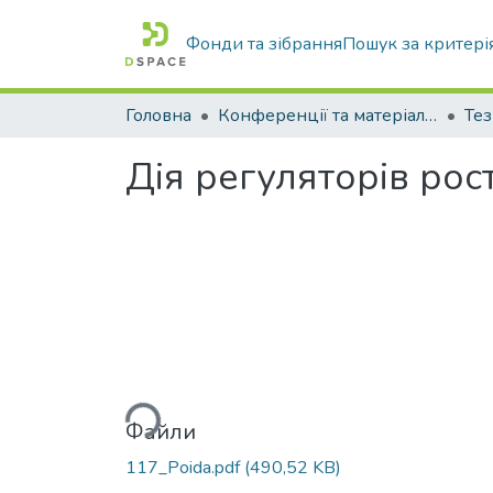
Фонди та зібрання
Пошук за критері
Головна
Конференції та матеріали конференцій
Тез
Дія регуляторів рос
Вантажиться...
Файли
117_Poida.pdf
(490,52 KB)