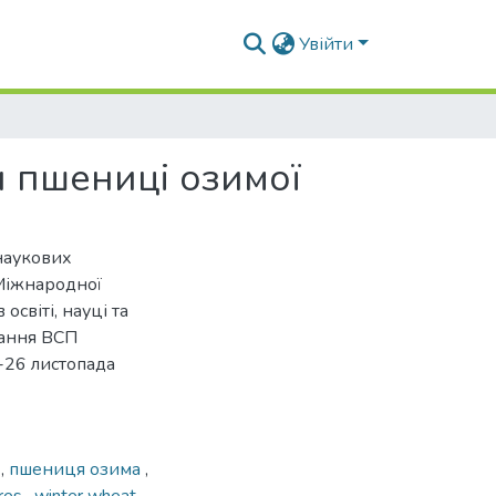
Увійти
н пшениці озимої
наукових
 Міжнародної
освіті, науці та
вання ВСП
-26 листопада
и
,
пшениця озима
,