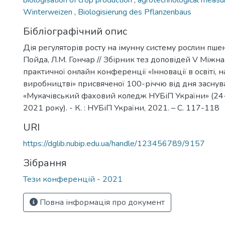
biologisation of crop production
,
agrotechnological meas
Winterweizen
,
Biologisierung des Pflanzenbaus
Бібліографічний опис
Дія регуляторів росту на імунну систему рослин пшен
Пойда, Л.М. Гончар // Збірник тез доповідей V Міжн
практичної онлайн конференції «Інновації в освіті, н
виробництві» присвяченої 100-річчю від дня засну
«Мукачівський фаховий коледж НУБіП України» (24
2021 року). - К. : НУБіП України, 2021. – С. 117-118
URI
https://dglib.nubip.edu.ua/handle/123456789/9157
Зібрання
Тези конференцій - 2021
Повна інформація про документ