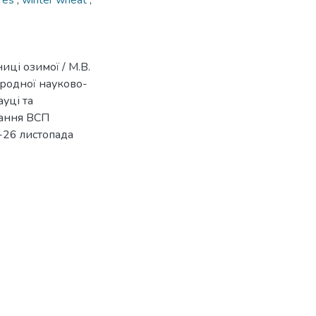
ures
,
winter wheat
,
иці озимої / М.В.
ародної науково-
ауці та
вання ВСП
-26 листопада