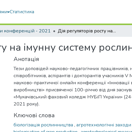
ями
Статистика
и конференцій - 2021
Дія регуляторів росту на імунну систему рослин пшениці озимої
ту на імунну систему росли
Анотація
Тези доповідей науково-педагогічних працівників, 
співробітників, аспірантів і докторантів учасників V
науково-практичної онлайн конференції «Інновації в 
виробництві» присвяченої 100-річчю від дня засну
«Мукачівський фаховий коледж НУБіП України» (24
2021 року).
Ключові слова
біологізація рослинництва
,
агротехнологічні заход