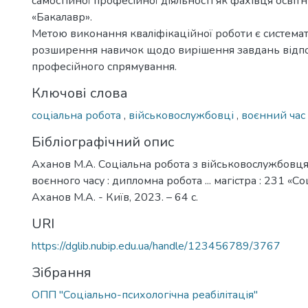
самостійної професійної діяльності як фахівця освіт
«Бакалавр».
Метою виконання кваліфікаційної роботи є системат
розширення навичок щодо вирішення завдань відп
професійного спрямування.
Ключові слова
соціальна робота
,
військовослужбовці
,
воєнний час
Бібліографічний опис
Аханов М.А. Соціальна робота з військовослужбовц
воєнного часу : дипломна робота ... магістра : 231 «Со
Аханов М.А. - Київ, 2023. – 64 с.
URI
https://dglib.nubip.edu.ua/handle/123456789/3767
Зібрання
ОПП "Соціально-психологічна реабілітація"