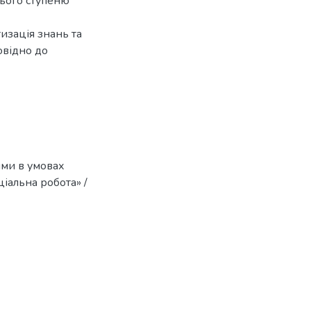
нього ступеню
изація знань та
овідно до
ями в умовах
ціальна робота» /