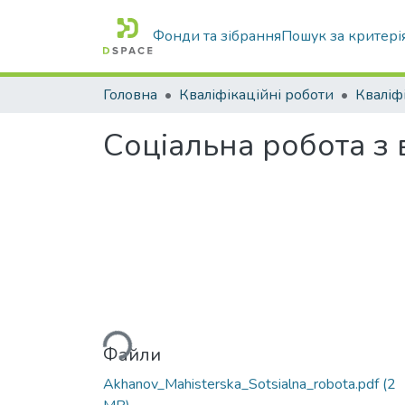
Фонди та зібрання
Пошук за критері
Головна
Кваліфікаційні роботи
Соціальна робота з
Вантажиться...
Файли
Akhanov_Mahisterska_Sotsialna_robota.pdf
(2