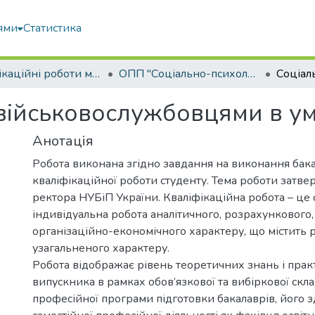
ями
Статистика
Кваліфікаційні роботи магістрів
ОПП "Соціально-психологічна реабілітація"
 військовослужбовцями в у
Анотація
Робота виконана згідно завдання на виконання бак
кваліфікаційної роботи студенту. Тема роботи затв
ректора НУБіП України. Кваліфікаційна робота – це 
індивідуальна робота аналітичного, розрахункового,
організаційно-економічного характеру, що містить 
узагальненого характеру.
Робота відображає рівень теоретичних знань і пра
випускника в рамках обов’язкової та вибіркової скл
професійної програми підготовки бакалаврів, його з