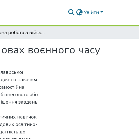
Увійти
Соціальна робота з військовослужбовцями в умовах воєнного часу
мовах воєнного часу
алаврської
ерджена наказом
самостійна
 бізнесового або
рішення завдань
ктичних навичок
адових освітньо-
датність до