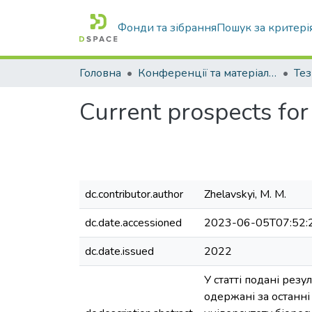
Фонди та зібрання
Пошук за критері
Головна
Конференції та матеріали конференцій
Тез
Current prospects for
dc.contributor.author
Zhelavskyi, M. M.
dc.date.accessioned
2023-06-05T07:52:
dc.date.issued
2022
У статті подані рез
одержані за останн