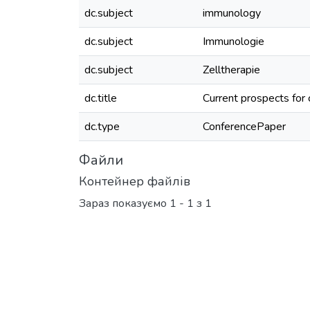
dc.subject
immunology
dc.subject
Immunologie
dc.subject
Zelltherapie
dc.title
Current prospects for 
dc.type
ConferencePaper
Файли
Контейнер файлів
Зараз показуємо
1 - 1 з 1