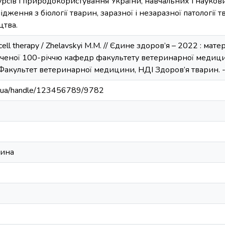
урсів і природокористування України, навчальних і науков
дження з біології тварин, заразної і незаразної патології тв
цтва.
 cell therapy / Zhelavskyi M.M. // Єдине здоров’я – 2022 : м
ченої 100-річчю кафедр факультету ветеринарної медицин
 Факультет ветеринарної медицини, НДІ Здоров’я тварин. - К
edu.ua/handle/123456789/9782
цина