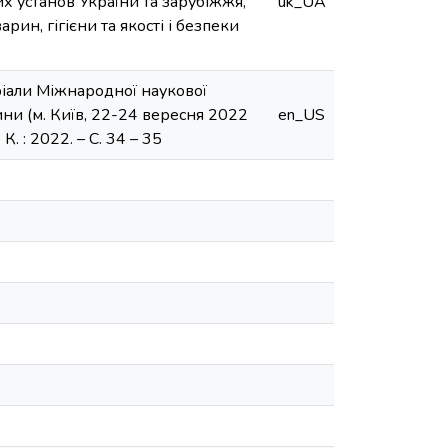
их установ України та зарубіжжя,
uk_UA
арин, гігієни та якості і безпеки
атеріали Міжнародної наукової
и (м. Київ, 22-24 вересня 2022
en_US
. : 2022. – С. 34 – 35