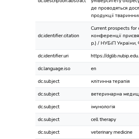
dc.description.abstract
університету біорес
де проводяться дослі
продукції тваринни
Current prospects for
dc.identifier.citation
конференції присвя
р.) / НУБіП України,
dc.identifier.uri
https://dglib.nubip.
dc.language.iso
en
dc.subject
клітинна терапія
dc.subject
ветеринарна меди
dc.subject
імунологія
dc.subject
cell therapy
dc.subject
veterinary medicine