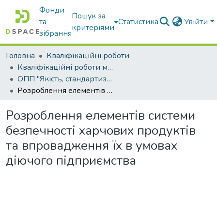
Фонди
Пошук за
та
Статистика
Увійти
критеріями
зібрання
Головна
Кваліфікаційні роботи
Кваліфікаційні роботи магістрів
ОПП "Якість, стандартизація та сертифікація"
Розроблення елементів системи безпечності харчових продуктів та впровадження їх в умовах діючого підприємства
Розроблення елементів системи
безпечності харчових продуктів
та впровадження їх в умовах
діючого підприємства