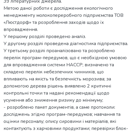
39 літературних джерела.
Метою даної роботи є дослідження екологічного
менеджменту молокопереробного підприємства ТОВ
«Люстдорф» та розроблення заходів щодо їх
впровадження.
У першому розділі проведено аналіз.
У другому розділі проведена діагностика підприємства.
У третьому розділі проаналізовано та розроблено
перелік програм-передумов, що є необхідною умовою
для впровадження системи НАССP; визначено та
складено перелік небезпечних чинників, що
впливають на якість та безпечність морозива; за
допомогою дерева рішень виявлено 2 критичні
контрольні точки та надані рекомендації щодо
усунення або зниження ризику до мінімуму;
- розроблено пакет документів, а саме протоколи:
досліджень згідно програм-передумов; навчання та
оцінки персоналу; опису сировини і матеріалів, які
контактують з харчовими продуктами; перевірки блок-