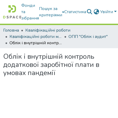
Фонди
Пошук за
та
Статистика
Увійти
критеріями
зібрання
Головна
Кваліфікаційні роботи
Кваліфікаційні роботи магістрів
ОПП "Облік і аудит"
Облік і внутрішній контроль додаткової заробітної плати в умовах пандемії
Облік і внутрішній контроль
додаткової заробітної плати в
умовах пандемії