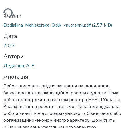
ься...
Файли
Dediakina_Мahisterska_Oblik_vnutrishnii.pdf
(2,57 MB)
Дата
2022
Автори
Дедякіна, А. Р.
Анотація
Робота виконана згідно завдання на виконання
бакалаврської кваліфікаційної роботи студенту. Тема
роботи затверджена наказом ректора НУБіП України.
Кваліфікаційна робота – це самостійна індивідуальна
робота аналітичного, розрахункового, бізнесового або
організаційно-економічного характеру, що містить
рішення завдань узагальненого характеру.