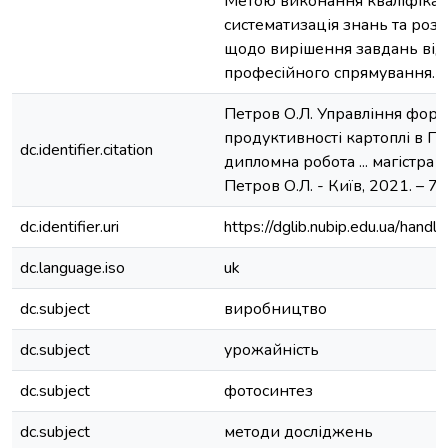
Метою виконання кваліфікац
систематизація знань та ро
щодо вирішення завдань від
професійного спрямування.
Петров О.Л. Управління фор
продуктивності картоплі в Пол
dc.identifier.citation
дипломна робота ... магістра :
Петров О.Л. - Київ, 2021. – 77 
dc.identifier.uri
https://dglib.nubip.edu.ua/ha
dc.language.iso
uk
dc.subject
виробництво
dc.subject
урожайність
dc.subject
фотосинтез
dc.subject
методи досліджень