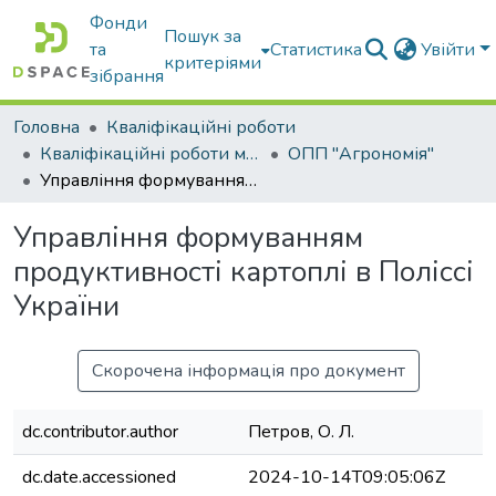
Фонди
Пошук за
та
Статистика
Увійти
критеріями
зібрання
Головна
Кваліфікаційні роботи
Кваліфікаційні роботи магістрів
ОПП "Агрономія"
Управління формуванням продуктивності картоплі в Поліссі України
Управління формуванням
продуктивності картоплі в Поліссі
України
Скорочена інформація про документ
dc.contributor.author
Петров, О. Л.
dc.date.accessioned
2024-10-14T09:05:06Z