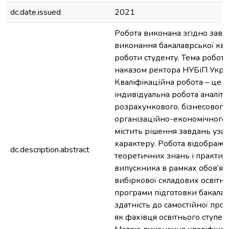
dc.date.issued
2021
Робота виконана згідно завд
виконання бакалаврської ква
роботи студенту. Тема робот
наказом ректора НУБіП Укра
Кваліфікаційна робота – це с
індивідуальна робота аналіти
розрахункового, бізнесового
організаційно-економічного 
містить рішення завдань уза
характеру. Робота відобража
dc.description.abstract
теоретичних знань і практи
випускника в рамках обов’язк
вибіркової складових освітн
програми підготовки бакалав
здатність до самостійної проф
як фахівця освітнього ступен