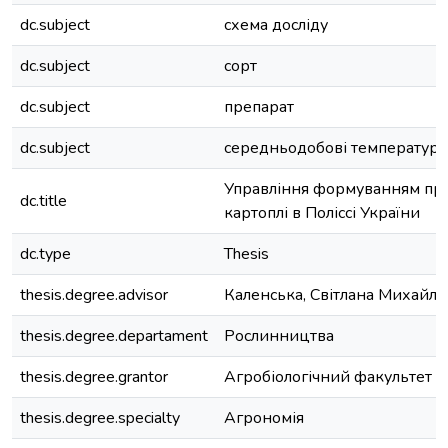
dc.subject
схема досліду
dc.subject
сорт
dc.subject
препарат
dc.subject
середньодобові температур
Управління формуванням про
dc.title
картоплі в Поліссі України
dc.type
Thesis
thesis.degree.advisor
Каленська, Світлана Михайлі
thesis.degree.departament
Рослинництва
thesis.degree.grantor
Агробіологічний факультет
thesis.degree.specialty
Агрономія