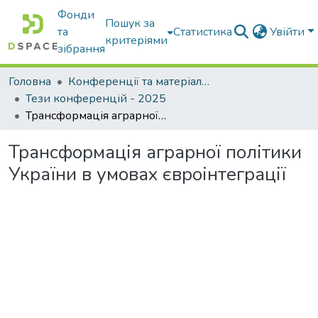
Фонди
Пошук за
та
Статистика
Увійти
критеріями
зібрання
Головна
Конференції та матеріали конференцій
Тези конференцій - 2025
Трансформація аграрної політики України в умовах євроінтеграції
Трансформація аграрної політики
України в умовах євроінтеграції
Вантажиться...