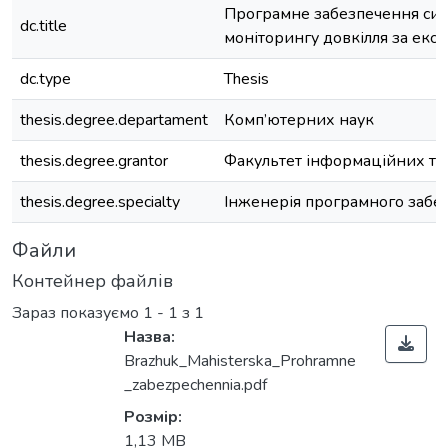
Програмне забезпечення сис
dc.title
моніторингу довкілля за екс
dc.type
Thesis
thesis.degree.departament
Комп’ютерних наук
thesis.degree.grantor
Факультет інформаційних те
thesis.degree.specialty
Інженерія програмного забе
Файли
Контейнер файлів
Зараз показуємо
1 - 1 з 1
Назва:
Brazhuk_Mahisterska_Prohramne
_zabezpechennia.pdf
Розмір:
1,13 MB