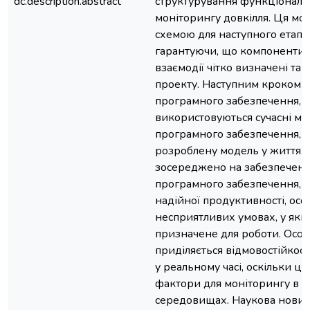
dc.description.abstract
структурування функціональ
моніторингу довкілля. Ця мо
схемою для наступного етапу
гарантуючи, що компоненти 
взаємодії чітко визначені та 
проекту. Наступним кроком 
програмного забезпечення, 
використовуються сучасні м
програмного забезпечення, щ
розроблену модель у життя.
зосереджено на забезпеченні
програмного забезпечення, м
надійної продуктивності, осо
несприятливих умовах, у яки
призначене для роботи. Особ
приділяється відмовостійкост
у реальному часі, оскільки це
фактори для моніторингу в 
середовищах. Наукова новиз