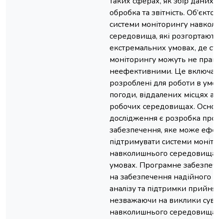
таких сферах, як збір даних у
обробка та звітність. Об’єкт
системи моніторингу навкол
середовища, які розгортають
екстремальних умовах, де ст
моніторингу можуть не прац
неефективними. Це включає 
розроблені для роботи в умо
погоди, віддалених місцях а
робочих середовищах. Осно
дослідження є розробка про
забезпечення, яке може ефе
підтримувати системи моніт
навколишнього середовища 
умовах. Програмне забезпеч
на забезпечення надійного з
аналізу та підтримки прийнят
незважаючи на виклики суво
навколишнього середовища.