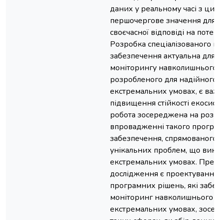
даних у реальному часі з цих
першочергове значення для 
своєчасної відповіді на потен
Розробка спеціалізованого 
забезпечення актуальна для 
моніторингу навколишнього
розробленого для надійного
екстремальних умовах, є ва
підвищення стійкості екосисте
робота зосереджена на розро
впровадженні такого програ
забезпечення, спрямованого
унікальних проблем, що вин
екстремальних умовах. Пре
дослідження є проектування 
програмних рішень, які забе
моніторинг навколишнього 
екстремальних умовах, зосе