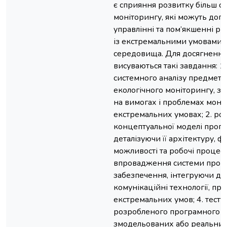
є сприяння розвитку більш ст
моніторингу, які можуть доп
управлінні та пом’якшенні ри
із екстремальними умовами
середовища. Для досягнення
висуваються такі завдання: 1
системного аналізу предметно
екологічного моніторингу, з
на вимогах і проблемах моні
екстремальних умовах; 2. ро
концептуальної моделі прогр
деталізуючи її архітектуру, 
можливості та робочі процеси
впровадження системи прог
забезпечення, інтегруючи да
комунікаційні технології, пр
екстремальних умов; 4. тесту
розробленого програмного з
змодельованих або реальни