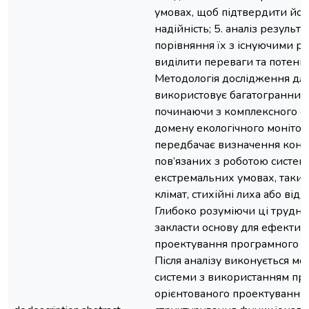
умовах, щоб підтвердити йог
надійність; 5. аналіз результа
порівняння їх з існуючими р
виділити переваги та потенц
Методологія дослідження для
використовує багатогранний 
починаючи з комплексного си
домену екологічного монітор
передбачає визначення конк
пов’язаних з роботою систем
екстремальних умовах, таких
клімат, стихійні лиха або відд
Глибоко розуміючи ці трудн
закласти основу для ефектив
проектування програмного з
Після аналізу виконується м
системи з використанням при
орієнтованого проектування