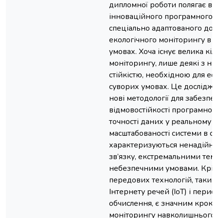
дипломної роботи полягає в 
інноваційного програмного 
спеціально адаптованого до 
екологічного моніторингу в 
умовах. Хоча існує велика кіл
моніторингу, лише деякі з ни
стійкістю, необхідною для е
суворих умовах. Це дослідж
нові методології для забезпе
відмовостійкості програмног
точності даних у реальному ча
масштабованості системи в 
характеризуються ненадійн
зв’язку, екстремальними тем
небезпечними умовами. Крім 
передових технологій, таких
Інтернету речей (IoT) і периф
обчислення, є значним кроко
моніторингу навколишнього