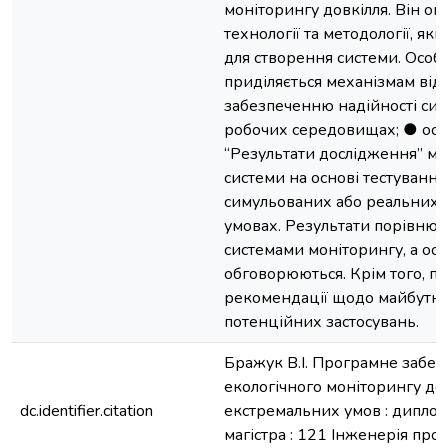
моніторингу довкілля. Він оп
технології та методології, як
для створення системи. Особ
приділяється механізмам відм
забезпеченню надійності сис
робочих середовищах; ● ост
“Результати дослідження” мі
системи на основі тестування
симульованих або реальних 
умовах. Результати порівнюю
системами моніторингу, а ос
обговорюються. Крім того, п
рекомендації щодо майбутні
потенційних застосувань.
Бражук В.І. Програмне забез
екологічного моніторингу дов
dc.identifier.citation
екстремальних умов : диплом
магістра : 121 Інженерія про