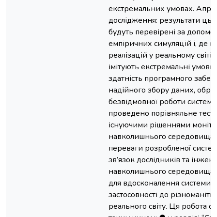
екстремальних умовах. Апроб
дослідження: результати цьо
будуть перевірені за допомог
емпіричних симуляцій і, де 
реалізацій у реальному світі 
імітують екстремальні умови.
здатність програмного забез
надійного збору даних, обро
безвідмовної роботи системи
проведено порівняльне тесту
існуючими рішеннями моніт
навколишнього середовища,
переваги розробленої систем
зв’язок дослідників та інжене
навколишнього середовища 
для вдосконалення системи та
застосовності до різноманітн
реального світу. Ця робота с