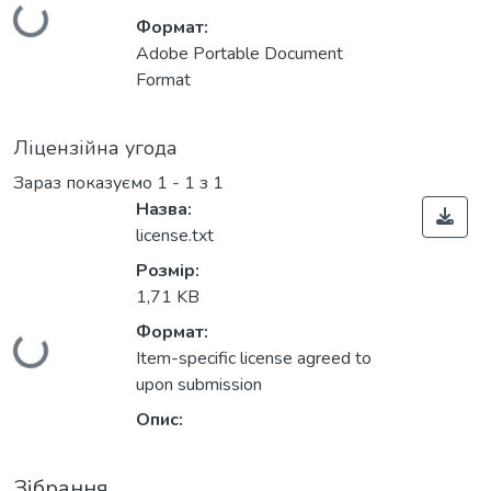
ться...
Формат:
Adobe Portable Document
Format
Ліцензійна угода
Зараз показуємо
1 - 1 з 1
Назва:
license.txt
Розмір:
1,71 KB
Формат:
ться...
Item-specific license agreed to
upon submission
Опис:
Зібрання