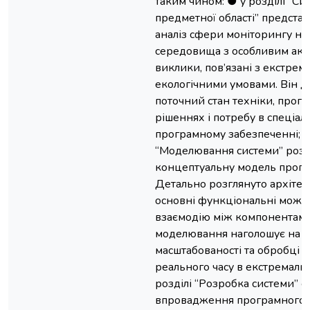
таким чином: ● у розділі “Си
предметної області” предста
аналіз сфери моніторингу н
середовища з особливим ак
виклики, пов’язані з екстре
екологічними умовами. Він д
поточний стан техніки, прога
рішеннях і потребу в спеціал
програмному забезпеченні; ●
“Моделювання системи” роз
концептуальну модель прогр
Детально розглянуто архітек
основні функціональні можли
взаємодію між компонентам
моделювання наголошує на на
масштабованості та обробці 
реального часу в екстремаль
розділі “Розробка системи” 
впровадження програмного 