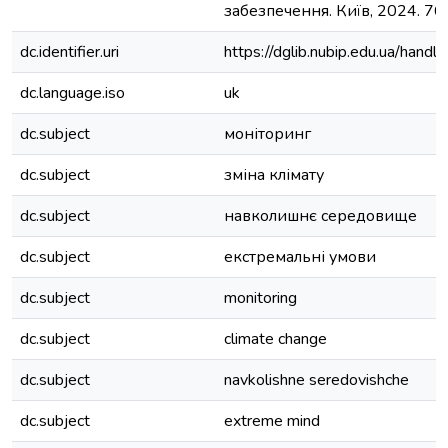
забезпечення. Київ, 2024. 76 
dc.identifier.uri
https://dglib.nubip.edu.ua/ha
dc.language.iso
uk
dc.subject
моніторинг
dc.subject
зміна клімату
dc.subject
навколишнє середовище
dc.subject
екстремальні умови
dc.subject
monitoring
dc.subject
climate change
dc.subject
navkolishne seredovishche
dc.subject
extreme mind