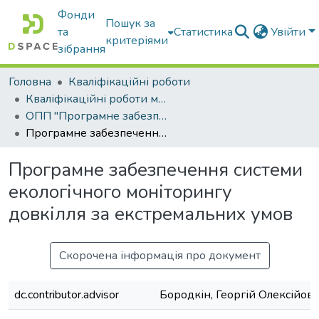
Фонди
Пошук за
та
Статистика
Увійти
критеріями
зібрання
Головна
Кваліфікаційні роботи
Кваліфікаційні роботи магістрів
ОПП "Програмне забезпечення інформаційних систем"
Програмне забезпечення системи екологічного моніторингу довкілля за екстремальних умов
Програмне забезпечення системи
екологічного моніторингу
довкілля за екстремальних умов
Скорочена інформація про документ
dc.contributor.advisor
Бородкін, Георгій Олексійов