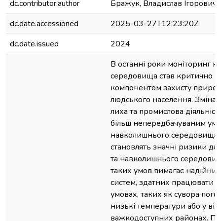
dc.contributor.author
Бражук, Владислав Ігорович
dc.date.accessioned
2025-03-27T12:23:20Z
dc.date.issued
2024
В останні роки моніторинг 
середовища став критично 
компонентом захисту природ
людського населення. Зміна к
лиха та промислова діяльніст
більш непередбачуваним ум
навколишнього середовища, 
становлять значні ризики для
та навколишнього середовищ
таких умов вимагає надійних
систем, здатних працювати 
умовах, таких як сувора погод
низькі температури або у від
важкодоступних районах. По