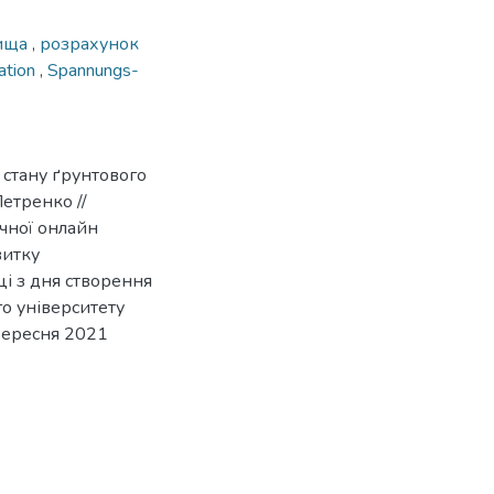
вища
,
розрахунок
lation
,
Spannungs-
стану ґрунтового
Петренко //
чної онлайн
витку
і з дня створення
о університету
вересня 2021