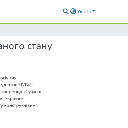
Увійти
ного стану
огічних
студентів НУБіП
нференції «Сучасні
я України»,
ету конструювання