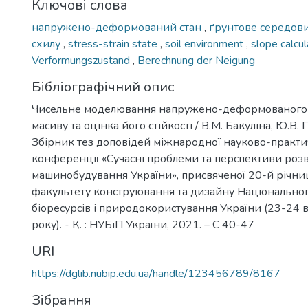
Ключові слова
напружено-деформований стан
,
ґрунтове середо
схилу
,
stress-strain state
,
soil environment
,
slope calcu
Verformungszustand
,
Berechnung der Neigung
Бібліографічний опис
Чисельне моделювання напружено-деформованого 
масиву та оцінка його стійкості / В.М. Бакуліна, Ю.В. 
Збірник тез доповідей міжнародної науково-практи
конференції «Сучасні проблеми та перспективи роз
машинобудування України», присвяченої 20-й річниц
факультету конструювання та дизайну Національног
біоресурсів і природокористування України (23-24 
року). - К. : НУБіП України, 2021. – С 40-47
URI
https://dglib.nubip.edu.ua/handle/123456789/8167
Зібрання