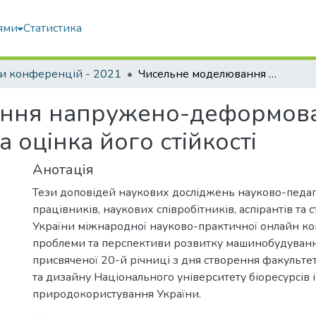
ями
Статистика
и конференцій - 2021
Чисельне моделювання напружено-деформованого стану ґрунтового масиву та оцінка його стійкості
ння напружено-деформова
 оцінка його стійкості
Анотація
Тези доповідей наукових досліджень науково-педаг
працівників, наукових співробітників, аспірантів та 
України міжнародної науково-практичної онлайн ко
проблеми та перспективи розвитку машинобудуванн
присвяченої 20-й річниці з дня створення факульт
та дизайну Національного університету біоресурсів і
природокористування України.