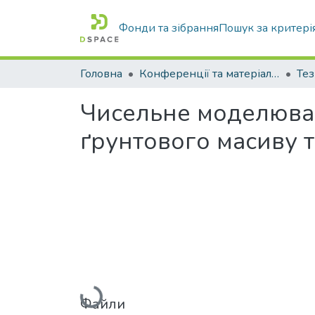
Фонди та зібрання
Пошук за критері
Головна
Конференції та матеріали конференцій
Тез
Чисельне моделюва
ґрунтового масиву та
Вантажиться...
Файли