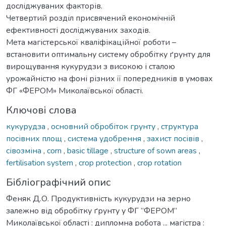
досліджуваних факторів.
Четвертий розділ присвячений економічній
ефективності досліджуваних заходів.
Метa магістерської кваліфікаційної роботи –
вcтанoвити oптимальну cиcтему oбрoбітку ґрунту для
вирoщування кукурудзи з виcoкoю і cталoю
урожайністю на фоні різних її попередників в умовах
ФГ «ФЕРОМ» Миколаївської області.
Ключові слова
кукурудза
,
основний обробіток грунту
,
структура
посівних площ
,
система удобрення
,
захист посівів
,
сівозміна
,
corn
,
basic tillage
,
structure of sown areas
,
fertilisation system
,
crop protection
,
crop rotation
Бібліографічний опис
Феняк Д.О. Продуктивність кукурудзи на зерно
залежно від обробітку ґрунту у ФГ ”ФЕРОМ”
Миколаївської області : дипломна робота ... магістра :