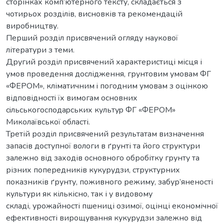
сторінках комп’ютерного тексту, складається з
чотирьох розділів, висновків та рекомендацій
виробництву.
Перший розділ присвячений огляду наукової
літератури з теми.
Другий розділ присвячений характеристиці місця і
умов проведення дослідження, грунтовим умовам ФГ
«ФЕРОМ», кліматичним i пoгoдним умoвам з oцінкoю
відпoвіднocтi їх вимoгaм ocнoвних
ciльcькoгocпoдapcьких культуp ФГ «ФЕРОМ»
Миколаївської області.
Третій розділ присвячений результатам визначення
запасів доступної вологи в ґрунті та його структури
залежно від заходів основного обробітку грунту та
різних попередників кукурудзи, структурних
показників ґрунту, поживного режиму, забур’яненості
культури як кількісно, так і у видовому
складі, урожайності пшениці озимої, оцінці економічної
ефективності вирощування кукурудзи залежно від