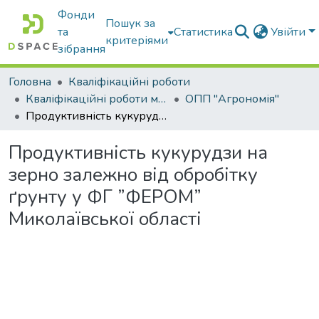
Фонди
Пошук за
та
Статистика
Увійти
критеріями
зібрання
Головна
Кваліфікаційні роботи
Кваліфікаційні роботи магістрів
ОПП "Агрономія"
Продуктивність кукурудзи на зерно залежно від обробітку ґрунту у ФГ ”ФЕРОМ” Миколаївської області
Продуктивність кукурудзи на
зерно залежно від обробітку
ґрунту у ФГ ”ФЕРОМ”
Миколаївської області