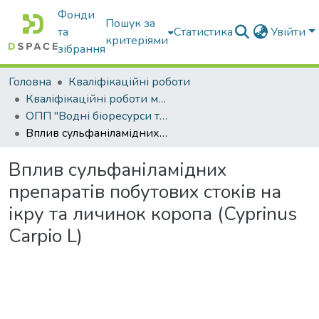
Фонди
Пошук за
та
Статистика
Увійти
критеріями
зібрання
Головна
Кваліфікаційні роботи
Кваліфікаційні роботи магістрів
ОПП "Водні біоресурси та аквакультура"
Вплив сульфаніламідних препаратів побутових стоків на ікру та личинок коропа (Cyprinus Carpio L)
Вплив сульфаніламідних
препаратів побутових стоків на
ікру та личинок коропа (Cyprinus
Carpio L)