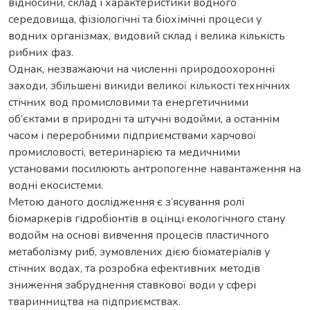
відносини, склад і характеристики водного
середовища, фізіологічні та біохімічні процеси у
водних організмах, видовий склад і велика кількість
рибних фаз.
Однак, незважаючи на численні природоохоронні
заходи, збільшені викиди великої кількості технічних
стічних вод промисловими та енергетичними
об’єктами в природні та штучні водойми, а останнім
часом і переробними підприємствами харчової
промисловості, ветеринарією та медичними
установами посилюють антропогенне навантаження на
водні екосистеми.
Метою даного дослідження є з’ясування ролі
біомаркерів гідробіонтів в оцінці екологічного стану
водойм на основі вивчення процесів пластичного
метаболізму риб, зумовлених дією біоматеріалів у
стічних водах, та розробка ефективних методів
зниження забруднення ставкової води у сфері
тваринництва на підприємствах.