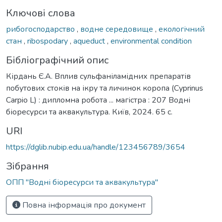
Ключові слова
рибогосподарство
,
водне середовище
,
екологічний
стан
,
ribospodary
,
aqueduct
,
environmental condition
Бібліографічний опис
Кірдань Є.А. Вплив сульфаніламідних препаратів
побутових стоків на ікру та личинок коропа (Cyprinus
Carpio L) : дипломна робота ... магістра : 207 Водні
біоресурси та аквакультура. Київ, 2024. 65 с.
URI
https://dglib.nubip.edu.ua/handle/123456789/3654
Зібрання
ОПП "Водні біоресурси та аквакультура"
Повна інформація про документ