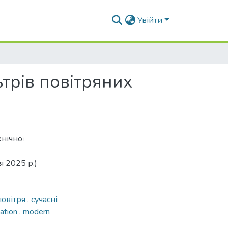
Увійти
трів повітряних
нічної
я 2025 р.)
повітря
,
сучасні
ication
,
modern