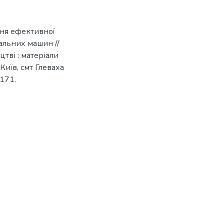
ння ефективної
альних машин //
тві : матеріали
Київ, смт Глеваха
-171.