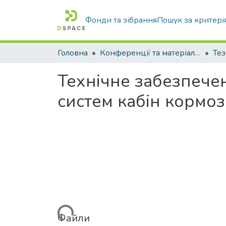
Фонди та зібрання
Пошук за критері
Головна
Конференції та матеріали конференцій
Тез
Технічне забезпече
систем кабін кормо
Вантажиться...
Файли