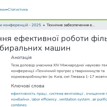
ями
Статистика
и конференцій - 2025
Технічне забезпечення ефективної роботи фільтрів повітряних систем кабін кормозбиральних машин
ння ефективної роботи філь
збиральних машин
Анотація
Теза доповіді учасника XІV Міжнародної науково-тех
конференції «Технічний прогрес у тваринництві та
кормовиробництві» (м. Київ, смт Глеваха 1-17 жовтн
Ключові слова
ефективність праці
,
система вентиляції
,
очищення 
комбайни
,
labor efficiency
,
ventilation system
,
air purif
combines