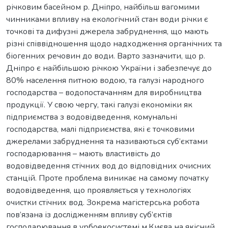
річковим басейном р. Дніпро, найбільш вагомими
чинниками впливу на екологічний стан води річки є
точкові та дифузні джерела забруднення, що мають
різні співвідношення щодо надходження органічних та
біогенних речовин до води. Варто зазначити, що р.
Дніпро є найбільшою річкою України і забезпечує до
80% населення питною водою, та галузі народного
господарства – водопостачанням для виробництва
продукції. У свою чергу, такі галузі економіки як
підприємства з водовідведення, комунальні
господарства, малі підприємства, які є точковими
джерелами забруднення та називаються суб’єктами
господарювання – мають властивість до
водовідведення стічних вод до відповідних очисних
станцій. Проте проблема виникає на самому початку
водовідведення, що проявляється у технологіях
очистки стічних вод. Зокрема магістерська робота
пов’язана із дослідженням впливу суб’єктів
господарювання в урбоекосистемі м.Києва на якісний