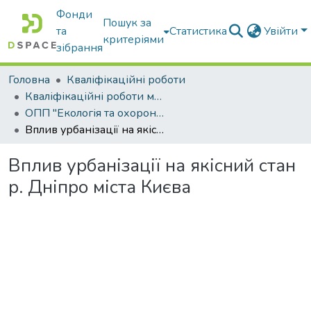
Фонди
Пошук за
та
Статистика
Увійти
критеріями
зібрання
Головна
Кваліфікаційні роботи
Кваліфікаційні роботи магістрів
ОПП "Екологія та охорона навколишнього середовища"
Вплив урбанізації на якісний стан р. Дніпро міста Києва
Вплив урбанізації на якісний стан
р. Дніпро міста Києва
ажиться...