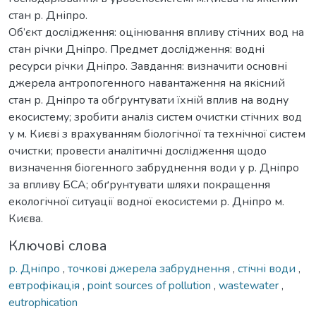
стан р. Дніпро.
Об’єкт дослідження: оцінювання впливу стічних вод на
стан річки Дніпро. Предмет дослідження: водні
ресурси річки Дніпро. Завдання: визначити основні
джерела антропогенного навантаження на якісний
стан р. Дніпро та обґрунтувати їхній вплив на водну
екосистему; зробити аналіз систем очистки стічних вод
у м. Києві з врахуванням біологічної та технічної систем
очистки; провести аналітичні дослідження щодо
визначення біогенного забруднення води у р. Дніпро
за впливу БСА; обґрунтувати шляхи покращення
екологічної ситуації водної екосистеми р. Дніпро м.
Києва.
Ключові слова
р. Дніпро
,
точкові джерела забруднення
,
стічні води
,
евтрофікація
,
point sources of pollution
,
wastewater
,
eutrophication