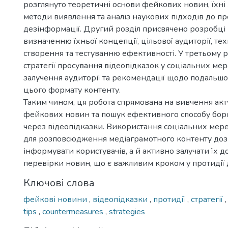
розглянуто теоретичні основи фейкових новин, їхні
методи виявлення та аналіз наукових підходів до п
дезінформації. Другий розділ присвячено розробці 
визначенню їхньої концепції, цільової аудиторії, те
створення та тестуванню ефективності. У третьому р
стратегії просування відеопідказок у соціальних ме
залучення аудиторії та рекомендації щодо подальш
цього формату контенту.
Таким чином, ця робота спрямована на вивчення ак
фейкових новин та пошук ефективного способу бор
через відеопідказки. Використання соціальних мер
для розповсюдження медіаграмотного контенту доз
інформувати користувачів, а й активно залучати їх д
перевірки новин, що є важливим кроком у протидії 
Ключові слова
фейкові новини
,
відеопідказки
,
протидії
,
стратегії
tips
,
countermeasures
,
strategies