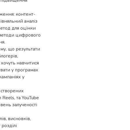
б підвищення
дження: контент-
івняльний аналіз
метод для оцінки
 методи цифрового
ня.
му, що результати
логерів,
і хочуть навчитися
увати у програмах
кампаніях у
 створених
 Reels, та YouTube
івень залученості
ів, висновків,
 розділі