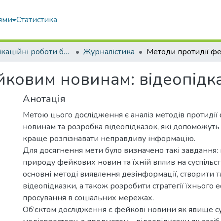
ями
Статистика
Кваліфікаційні роботи бакалаврів
Журналістика
йковим новинам: відеопідк
Анотація
Метою цього дослідження є аналіз методів протиді
новинам та розробка відеопідказок, які допоможуть
краще розпізнавати неправдиву інформацію.
Для досягнення мети було визначено такі завдання:
природу фейкових новин та їхній вплив на суспільст
основні методі виявлення дезінформації, створити т
відеопідказки, а також розробити стратегії їхнього
просування в соціальних мережах.
Об’єктом дослідження є фейкові новини як явище с