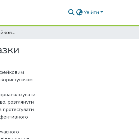
Увійти
Методи протидії фейковим новинам: відеопідказки
азки
ї фейковим
 користувачам
 проаналізувати
во, розглянути
а протестувати
 ефективного
учасного