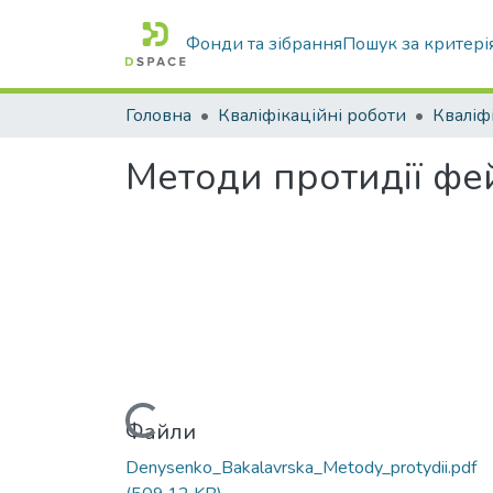
Фонди та зібрання
Пошук за критері
Головна
Кваліфікаційні роботи
Методи протидії фе
Вантажиться...
Файли
Denysenko_Bakalavrska_Metody_protydii.pdf