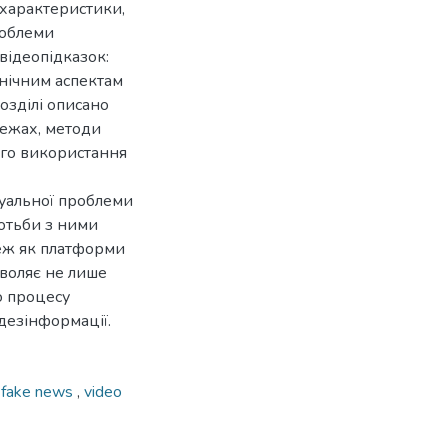
 характеристики,
роблеми
відеопідказок:
хнічним аспектам
озділі описано
режах, методи
ого використання
туальної проблеми
отьби з ними
еж як платформи
воляє не лише
о процесу
дезінформації.
,
fake news
,
video