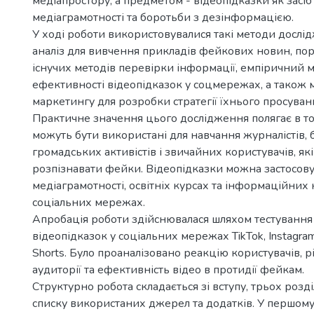
медіапростору, а предметом - відеопідказки як засі
медіаграмотності та боротьби з дезінформацією.
У ході роботи використовувалися такі методи дослі
аналіз для вивчення прикладів фейкових новин, пор
існучих методів перевірки інформації, емпіричний 
ефективності відеопідказок у соцмережах, а також
маркетингу для розробки стратегії їхнього просуван
Практичне значення цього дослідження полягає в то
можуть бути використані для навчання журналістів, б
громадських активістів і звичайних користувачів, як
розпізнавати фейки. Відеопідказки можна застосов
медіаграмотності, освітніх курсах та інформаційних 
соціальних мережах.
Апробація роботи здійснювалася шляхом тестування
відеопідказок у соціальних мережах TikTok, Instagram
Shorts. Було проаналізовано реакцію користувачів, р
аудиторії та ефективність відео в протидії фейкам.
Структурно робота складається зі вступу, трьох розділ
списку використаних джерел та додатків. У першому