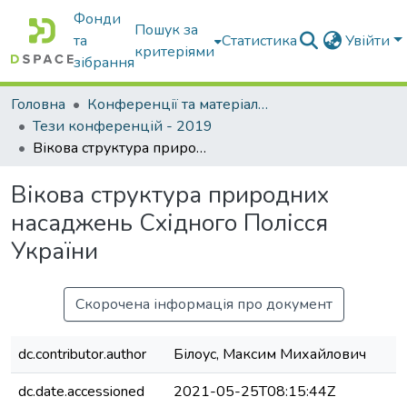
Фонди
Пошук за
та
Статистика
Увійти
критеріями
зібрання
Головна
Конференції та матеріали конференцій
Тези конференцій - 2019
Вікова структура природних насаджень Східного Полісся України
Вікова структура природних
насаджень Східного Полісся
України
Скорочена інформація про документ
dc.contributor.author
Білоус, Максим Михайлович
dc.date.accessioned
2021-05-25T08:15:44Z