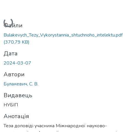
Вантажиться...
Файли
Bulakevych_Tezy_Vykorystannia_shtuchnoho_intelektu.pdf
(370,79 KB)
Дата
2024-03-07
Автори
Булакевич, С. В.
Видавець
НУБІП
Анотація
Теза доповіді учасника Міжнародної науково-