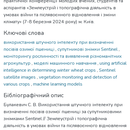
практичної конференції молодих вчених, студентів та
аспірантів «Землеустрій і топографічна діяльність в
умовах війни та післявоєнного відновлення і зміни
клімату» (7-8 березня 2024 року) м. Київ.
Ключові слова
використання штучного інтелекту при визначенні
посівів озимої пшениці
,
супутникові знімки Sentinel
,
моніторингу рослинності та виявлення різноманітних
агрокультур
,
моделі машинного навчання
,
using artificial
intelligence in determining winter wheat crops
,
Sentinel
satellite images
,
vegetation monitoring and detection of
various crops
,
machine learning models
Бібліографічний опис
Булакевич С. В. Використання штучного інтелекту при
визначенні посівів озимої пшениці за супутниковими
знімками Sentinel // Землеустрій і топографічна
діяльність в умовах війни та післявоєнного відновлення