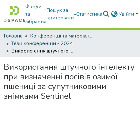
Фонди
Пошук за
та
Статистика
Увійти
критеріями
зібрання
Головна
Конференції та матеріали конференцій
Тези конференцій - 2024
Використання штучного інтелекту при визначенні посівів озимої пшениці за супутниковими знімками Sentinel
Використання штучного інтелекту
при визначенні посівів озимої
пшениці за супутниковими
знімками Sentinel