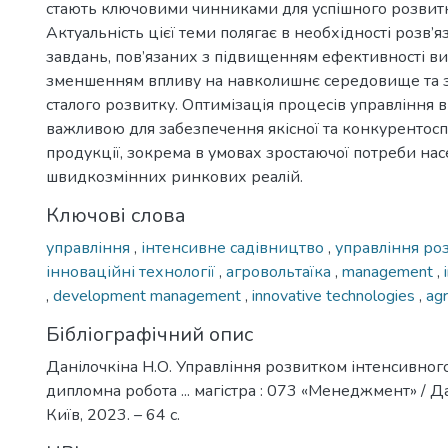
стають ключовими чинниками для успішного розвитку 
Актуальність цієї теми полягає в необхідності розв’
завдань, пов’язаних з підвищенням ефективності в
зменшенням впливу на навколишнє середовище та 
сталого розвитку. Оптимізація процесів управління в
важливою для забезпечення якісної та конкурентос
продукції, зокрема в умовах зростаючої потреби нас
швидкозмінних ринкових реалій.
Ключові слова
управління
,
інтенсивне садівництво
,
управління р
інноваційні технології
,
агровольтаїка
,
management
,
,
development management
,
innovative technologies
,
agr
Бібліографічний опис
Данілочкіна Н.О. Управління розвитком інтенсивного
дипломна робота ... магістра : 073 «Менеджмент» / Да
Київ, 2023. – 64 с.