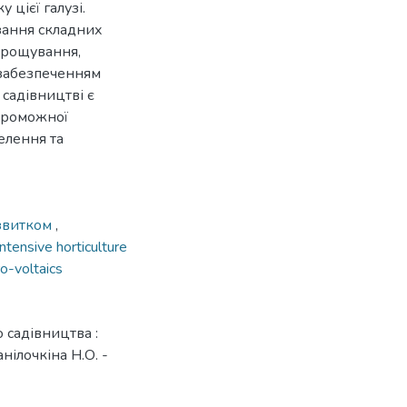
цієї галузі.
язання складних
ирощування,
забезпеченням
 садівництві є
проможної
елення та
озвитком
,
intensive horticulture
o-voltaics
 садівництва :
нілочкіна Н.О. -