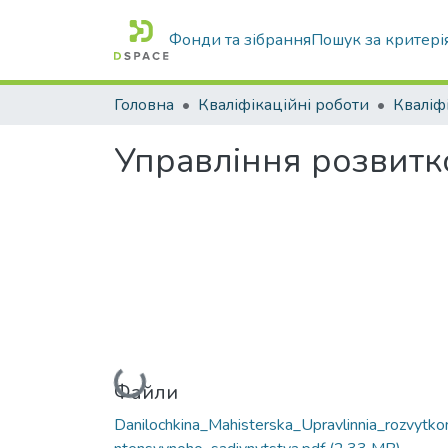
Фонди та зібрання
Пошук за критері
Головна
Кваліфікаційні роботи
Управління розвитк
Вантажиться...
Файли
Danilochkina_Mahisterska_Upravlinnia_rozvytko