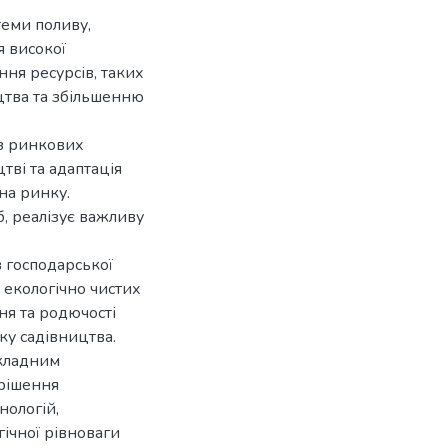
теми поливу,
я високої
ня ресурсів, таких
ицтва та збільшенню
із ринкових
тві та адаптація
на ринку.
, реалізує важливу
 господарської
екологічно чистих
ня та родючості
ку садівництва.
складним
ирішення
нологій,
ічної рівноваги