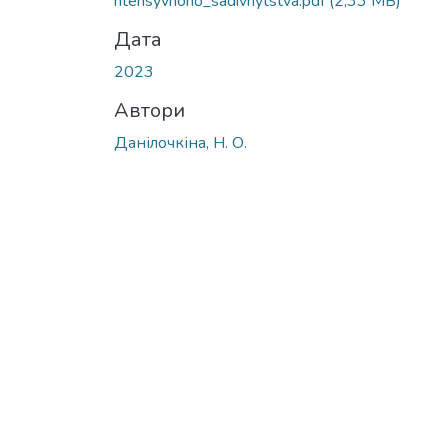
ntensyvnoho_sadivnytstva.pdf
(2,33 MB)
Дата
2023
Автори
Данілочкіна, Н. О.