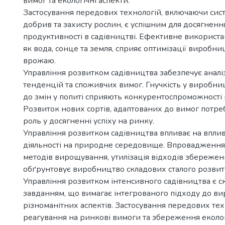
вимог та екологічні аспекти.
Застосування передових технологій, включаючи сис
добрив та захисту рослин, є успішним для досягненн
продуктивності в садівництві. Ефективне використан
як вода, сонце та земля, сприяє оптимізації виробн
врожаю.
Управління розвитком садівництва забезпечує анал
тенденцій та споживчих вимог. Гнучкість у виробниц
до змін у попиті сприяють конкурентоспроможності 
Розвиток нових сортів, адаптованих до вимог потреб
роль у досягненні успіху на ринку.
Управління розвитком садівництва впливає на вплив
діяльності на природне середовище. Впровадження 
методів вирощування, утилізація відходів збережен
обґрунтовує виробництво складових сталого розвит
Управління розвитком інтенсивного садівництва є 
завданням, що вимагає інтегрованого підходу до в
різноманітних аспектів. Застосування передових тех
реагування на ринкові вимоги та збереження еколог