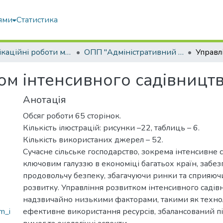
ями
Статистика
Кваліфікаційні роботи магістрів
ОПП "Адміністративний менеджмент"
ом інтенсивного садівницт
Анотація
Обсяг роботи 65 сторінок.
Кількість ілюстрацій: рисунки –22, таблиць – 6.
Кількість використаних джерел – 52.
Сучасне сільське господарство, зокрема інтенсивне с
ключовим галуззю в економіці багатьох країн, забе
продовольчу безпеку, збагачуючи ринки та сприяюч
розвитку. Управління розвитком інтенсивного садів
надзвичайно низькими факторами, такими як техноло
m_i
ефективне використання ресурсів, збалансований п