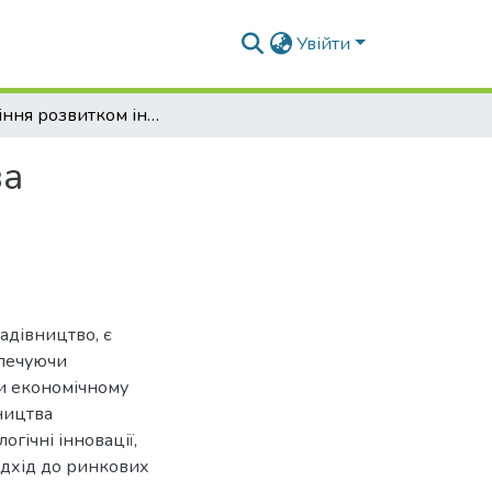
Увійти
Управління розвитком інтенсивного садівництва
ва
адівництво, є
зпечуючи
и економічному
ництва
гічні інновації,
ідхід до ринкових