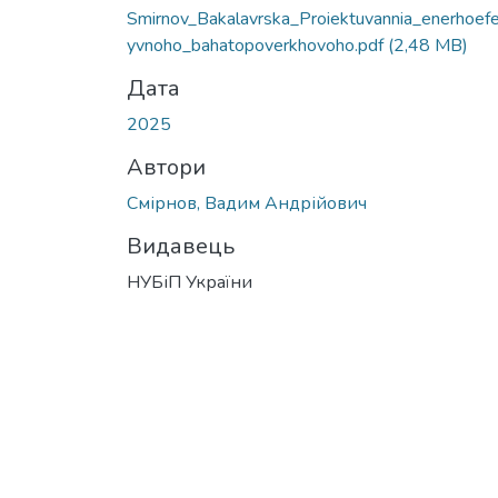
Вантажиться...
Smirnov_Bakalavrska_Proiektuvannia_enerhoef
yvnoho_bahatopoverkhovoho.pdf
(2,48 MB)
Дата
2025
Автори
Смірнов, Вадим Андрійович
Видавець
НУБіП України