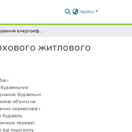
Увійти
Проєктування енергоефективного багатоповерхового житлового будинку в м. Харків
рхового житлового
ів і
х будівельних
днання, будівельні
слові об’єкти на
ених нормативів і
 будівель.
речних переваг:
 від пори року.