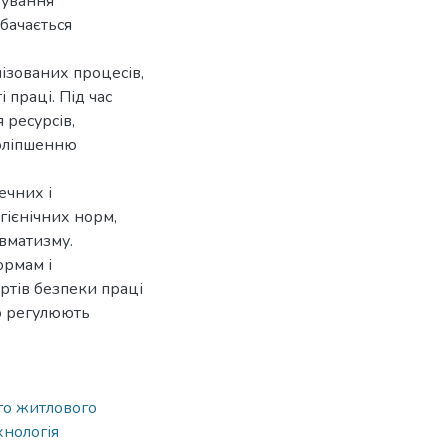
тування
бачається
зованих процесів,
праці. Під час
 ресурсів,
поліпшенню
ечних і
гієнічних норм,
вматизму.
ормам і
артів безпеки праці
о регулюють
го житлового
хнологія