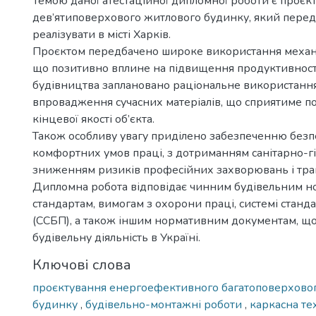
Темою даної атестаційної дипломної роботи є проєк
дев’ятиповерхового житлового будинку, який перед
реалізувати в місті Харків.
Проєктом передбачено широке використання механі
що позитивно вплине на підвищення продуктивності 
будівництва заплановано раціональне використання
впровадження сучасних матеріалів, що сприятиме 
кінцевої якості об’єкта.
Також особливу увагу приділено забезпеченню безп
комфортних умов праці, з дотриманням санітарно-гі
зниженням ризиків професійних захворювань і тра
Дипломна робота відповідає чинним будівельним н
стандартам, вимогам з охорони праці, системі станд
(ССБП), а також іншим нормативним документам, щ
будівельну діяльність в Україні.
Ключові слова
проєктування енергоефективного багатоповерхово
будинку
,
будівельно-монтажні роботи
,
каркасна те