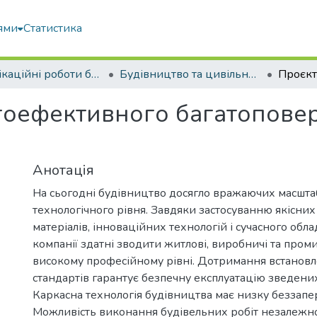
ями
Статистика
Кваліфікаційні роботи бакалаврів
Будівництво та цивільна інженерія
гоефективного багатопове
Анотація
На сьогодні будівництво досягло вражаючих масштаб
технологічного рівня. Завдяки застосуванню якісни
матеріалів, інноваційних технологій і сучасного обла
компанії здатні зводити житлові, виробничі та проми
високому професійному рівні. Дотримання встановл
стандартів гарантує безпечну експлуатацію зведених
Каркасна технологія будівництва має низку беззапе
Можливість виконання будівельних робіт незалежно