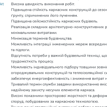
ekt
Висока швидкість виконання робіт.
Підвищена стійкість каркасних конструкцій до сез
ґрунту, спричинених його пученням.
Підвищена сейсмостійкість каркасних будівель.
Реалізація складних архітектурно-конструктивних р
мінімальними витратами.
Мінімізація термінів будівництва.
Можливість інтеграції інженерних мереж всередині
та підлоги.
Відсутність потреби у важкій будівельній техніці, щ
трудомісткість процесу.
Можливість індивідуального підбору товщини зовні
огороджувальних конструкцій та теплоізоляційної с
забезпечує енергоефективність і зниження витрат н
Тривалий термін служби завдяки використанню якісн
надійному захисту несучих елементів каркаса.
Високі показники просторової жорсткості та деформа
споруд, побудованих за каркасною технологією.