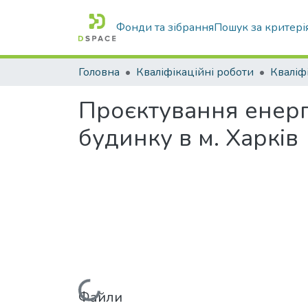
Фонди та зібрання
Пошук за критері
Головна
Кваліфікаційні роботи
Проєктування енер
будинку в м. Харків
Файли