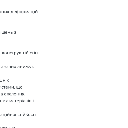
онних деформацій
ішень з
 конструкцій стін
о значно знижує
шніх
истеми, що
а опалення.
их матеріалів і
ційної стійкості