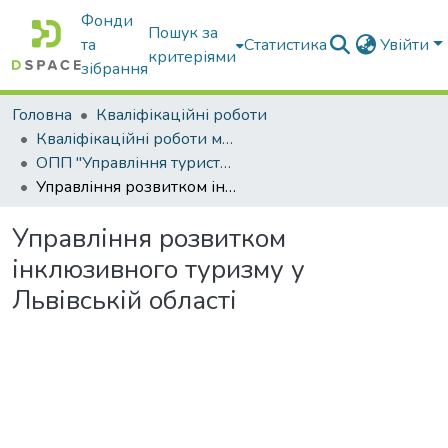
Фонди
Пошук за
та
Статистика
Увійти
критеріями
зібрання
Головна
Кваліфікаційні роботи
Кваліфікаційні роботи магістрів
ОПП "Управління туристичним і готельно-ресторанним бізнесом"
Управління розвитком інклюзивного туризму у Львівській області
Управління розвитком
інклюзивного туризму у
Львівській області