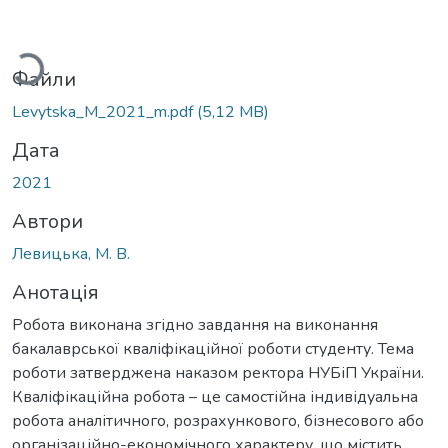
ажиться...
Файли
Levytska_M_2021_m.pdf
(5,12 MB)
Дата
2021
Автори
Левицька, М. В.
Анотація
Робота виконана згідно завдання на виконання
бакалаврської кваліфікаційної роботи студенту. Тема
роботи затверджена наказом ректора НУБіП України.
Кваліфікаційна робота – це самостійна індивідуальна
робота аналітичного, розрахункового, бізнесового або
організаційно-економічного характеру, що містить