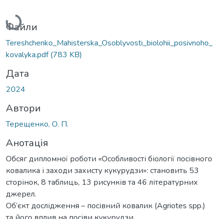
Вантажиться...
Файли
Tereshchenko_Mahisterska_Osoblyvosti_biolohii_posivnoho_
kovalyka.pdf
(783 KB)
Дата
2024
Автори
Терещенко, О. П.
Анотація
Обсяг дипломної роботи «Особливості біології посівного
ковалика і заходи захисту кукурудзи»: становить 53
сторінок, 8 таблиць, 13 рисунків та 46 літературних
джерел.
Об’єкт дослідження – посівний ковалик (Agriotes spp.)
та його вплив на посіви кукурудзи.