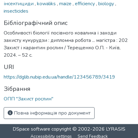
інсектициди
,
kowaliks
,
maize
,
efficiency
,
biology
,
insecticides
Бібліографічний опис
Особливості біології посівного ковалика і заходи
захисту кукурудзи : дипломна робота ... магістра : 202
Захист і карантин рослин / Терещенко О.П. - Київ,
2024. – 52 с.
URI
https://dglib.nubip.edu.ua/handle/123456789/3419
Зібрання
ОПП "Захист рослин"
Повна інформація про документ
DSpace software
copyright © 2002-2026
LYRASIS
Accessibility settings
Send Feedback