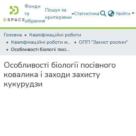
Фонди
Пошук за
та
Статистика
Увійти
критеріями
зібрання
Головна
Кваліфікаційні роботи
Кваліфікаційні роботи магістрів
ОПП "Захист рослин"
Особливості біології посівного ковалика і заходи захисту кукурудзи
Особливості біології посівного
ковалика і заходи захисту
кукурудзи