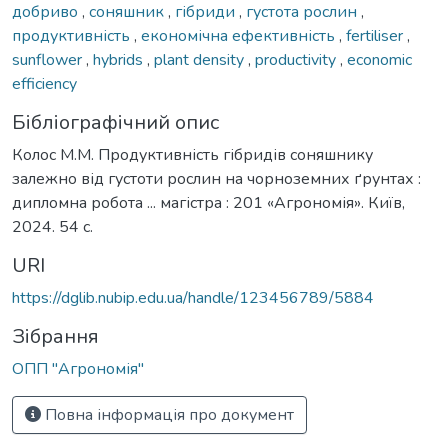
добриво
,
соняшник
,
гібриди
,
густота рослин
,
продуктивність
,
економічна ефективність
,
fertiliser
,
sunflower
,
hybrids
,
plant density
,
productivity
,
economic
efficiency
Бібліографічний опис
Колос М.М. Продуктивність гібридів соняшнику
залежно від густоти рослин на чорноземних ґрунтах :
дипломна робота ... магістра : 201 «Агрономія». Київ,
2024. 54 с.
URI
https://dglib.nubip.edu.ua/handle/123456789/5884
Зібрання
ОПП "Агрономія"
Повна інформація про документ