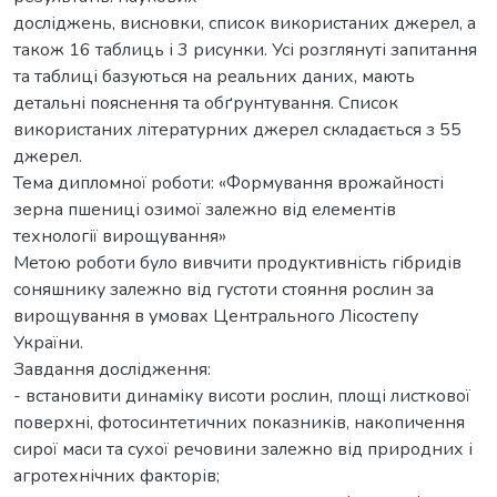
досліджень, висновки, список використаних джерел, а
також 16 таблиць і 3 рисунки. Усі розглянуті запитання
та таблиці базуються на реальних даних, мають
детальні пояснення та обґрунтування. Список
використаних літературних джерел складається з 55
джерел.
Тема дипломної роботи: «Формування врожайності
зерна пшениці озимої залежно від елементів
технології вирощування»
Метою роботи було вивчити продуктивність гібридів
соняшнику залежно від густоти стояння рослин за
вирощування в умовах Центрального Лісостепу
України.
Завдання дослідження:
- встановити динаміку висоти рослин, площі листкової
поверхні, фотосинтетичних показників, накопичення
сирої маси та сухої речовини залежно від природних і
агротехнічних факторів;