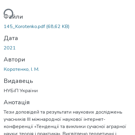
ься...
Файли
145_Korotenko.pdf
(68,62 KB)
Дата
2021
Автори
Коротенко, І. М.
Видавець
НУБіП України
Анотація
Тези доповідей та результати наукових досліджень
учасників IIІ міжнародної наукової інтернет-
конференції «Тенденції та виклики сучасної аграрної
науки: теорія і практика». Висвітлено теоретичні і