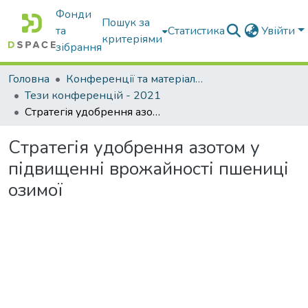
Фонди
Пошук за
та
Статистика
Увійти
критеріями
зібрання
Головна
Конференції та матеріали конференцій
Тези конференцій - 2021
Стратегія удобрення азотом у підвищенні врожайності пшениці озимої
Стратегія удобрення азотом у
підвищенні врожайності пшениці
озимої