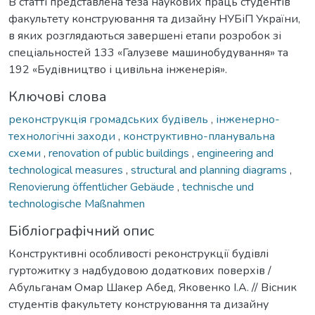
В статті представлена теза наукових праць студентів
факультету конструювання та дизайну НУБіП України,
в яких розглядаються завершені етапи розробок зі
спеціальностей 133 «Галузеве машинобудування» та
192 «Будівництво і цивільна інженерія».
Ключові слова
реконструкція громадських будівель
,
інженерно-
технологічні заходи
,
конструктивно-планувальна
схеми
,
renovation of public buildings
,
engineering and
technological measures
,
structural and planning diagrams
,
Renovierung öffentlicher Gebäude
,
technische und
technologische Maßnahmen
Бібліографічний опис
Конструктивні особливості реконструкції будівлі
гуртожитку з надбудовою додаткових поверхів /
Абульганам Омар Шакер Абед, Яковенко І.А. // Вісник
студентів факультету конструювання та дизайну