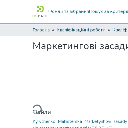
Фонди та зібрання
Пошук за критері
Головна
Кваліфікаційні роботи
Маркетингові засад
Вантажиться...
Файли
Kyrychenko_Mahisterska_Marketynhovi_zasady