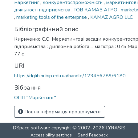
маркетинг
,
конкурентоспроможність
,
маркетингові
діяльності підприємства
,
ТОВ КАМАЗ АГРО
,
market
,
marketing tools of the enterprise
,
KAMAZ AGRO LLC
Бібліографічний опис
Кириченко С.О. Маркетингові засади конкурентосп
підприємства : дипломна робота ... магістра : 075 Мар
77 с.
URI
https://dglib.nubip.edu.ua/handle/123456789/6180
Зібрання
ОПП "Маркетинг"
Повна інформація про документ
DSpace software
copyright © 2002-2026
LYRASIS
Accessibility settings
Send Feedback