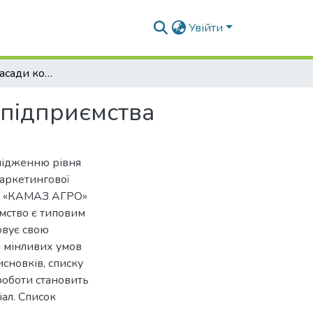
Увійти
Маркетингові засади конкурентоспроможності підприємства
 підприємства
слідженню рівня
маркетингової
ОВ «КАМАЗ АГРО»
мство є типовим
овує свою
а мінливих умов
исновків, списку
роботи становить
іал. Список