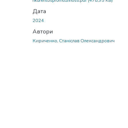
nkurentospromozhnosti.pdf
(478,95 KB)
Дата
2024
Автори
Кириченко, Станіслав Олександрович