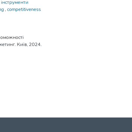
 інструменти
ing
,
competitiveness
роможності
кетинг. Київ, 2024.