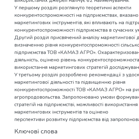
використаних джерел налічує 62 найменування.
У першому розділі розглянуто теоретичні аспекти
конкурентоспроможності на підприємствах, вказано 
маркетингових інструментів, які впливають на підт
конкурентоспроможності підприємства в сучасних у
Другий розділ присвячений аналізу маркетингової ді
визначенню рівня конкурентоспроможності сільськ
підприємства ТОВ «КАМАЗ АГРО». Охарактеризован
діяльність, оцінено рівень конкурентоспроможноста
використання маркетингових стратегій досліджуван
У третьому розділі розроблено рекомендації з удос
маркетингової діяльності та підвищенню рівня
конкурентоспроможності ТОВ «КАМАЗ АГРО» на ри
агропродовольства. Запропоновано умови формува
стратегій на підприємстві, можливості використання
маркетингових інструментів та оцінено
перспективи розвитку підприємства від запропонова
Ключові слова