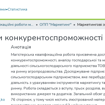
ями
Статистика
Кваліфікаційні роботи магістрів
ОПП "Маркетинг"
и конкурентоспроможності
Анотація
Магістерська кваліфікаційна робота присвячена до
конкурентоспроможності, аналізу господарської та 
діяльності сільськогосподарського підприємства Т
на ринку агропродовольства. Досліджуване підприє
сільськогосподарським підприємством, яке перебуд
діяльність з урахуванням інструментів маркетингу т
ринку. Робота складається з вступу, трьох розділів, в
використаних джерел та додатків. Загальний обсяг 
_ko
76 сторінок, у тому числі містить ілюстрований матер