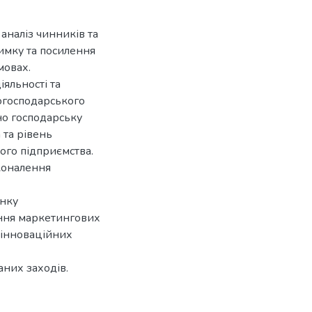
аналіз чинників та
римку та посилення
мовах.
яльності та
огосподарського
о господарську
 та рівень
ого підприємства.
коналення
нку
ння маркетингових
 інноваційних
них заходів.