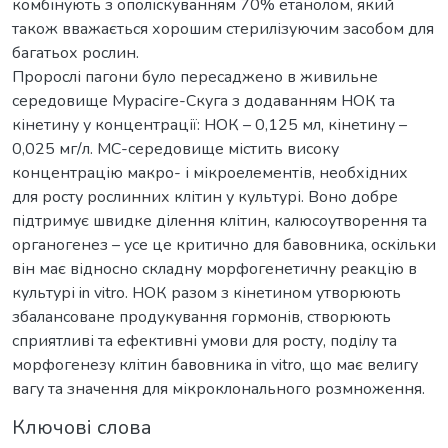
комбінують з ополіскуванням 70% етанолом, який
також вважається хорошим стерилізуючим засобом для
багатьох рослин.
Пророслі пагони було пересаджено в живильне
середовище Мурасіге-Скуга з додаванням НОК та
кінетину у концентрації: НОК – 0,125 мл, кінетину –
0,025 мг/л. МС-середовище містить високу
концентрацію макро- і мікроелементів, необхідних
для росту рослинних клітин у культурі. Воно добре
підтримує швидке ділення клітин, калюсоутворення та
органогенез – усе це критично для бавовника, оскільки
він має відносно складну морфогенетичну реакцію в
культурі in vitro. НОК разом з кінетином утворюють
збалансоване продукування гормонів, створюють
сприятливі та ефективні умови для росту, поділу та
морфогенезу клітин бавовника in vitro, що має велигу
вагу та значення для мікроклонального розмноження.
Ключові слова