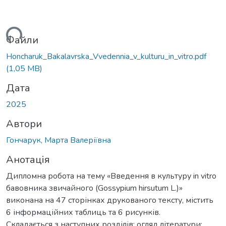
ься...
Файли
Honcharuk_Bakalavrska_Vvedennia_v_kulturu_in_vitro.pdf
(1,05 MB)
Дата
2025
Автори
Гончарук, Марта Валеріївна
Анотація
Дипломна робота на тему «Введення в культуру in vitro
бавовника звичайного (Gossypium hirsutum L.)»
виконана на 47 сторінках друкованого тексту, містить
6 інформаційних таблиць та 6 рисунків.
Складається з наступних розділів: огляд літератури;