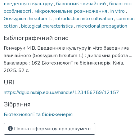
введення в культуру
,
бавовник звичайний
,
біологічні
особливості
,
мікроклональне розмноження
,
in vitro
,
Gossypium hirsutum L.
,
introduction into cultivation
,
common
cotton
,
biological characteristics
,
microclonal propagation
Бібліографічний опис
Гончарук М.В. Введення в культуру in vitro бавовника
звичайного (Gossypium hirsutum L.) : дипломна робота ...
бакалавра : 162 Біотехнології та біоінженерія. Київ,
2025. 52 с.
URI
https://dglib.nubip.edu.ua/handle/123456789/12157
Зібрання
Біотехнології та біоінженерія
Повна інформація про документ