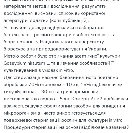
матеріали та методи дослідження; результати
дослідження; висновки; список використаної
літератури; додатки (копії публікацій).
Усі наукові досліди відбувалися в лабораторії
біотехнології рослин кафедри екобіотехнології та
біорізноманіття Національного університету
біоресурсів та природокористування України.
Метою роботи було отримання асептичної культури
Gossypium hirsutum L. та вивчення особливостей її
культивування в умовах in vitro.
Для стерилізації насіння бавовника, його поетапно
обробляли 70% етанолом – 10 хв, 15% відбілювачем
типу «Білизна» – 30 хв та тричі промивали
дистильованою водою – 5 хв. Комерційний відбілювач
вважається дуже ефективним засобом для знищення
мікроорганізмів і часто використовується для
поверхневої стерилізації рослин для культури in vitro.
Процедури стерилізації на основі відбілювача зазвичай