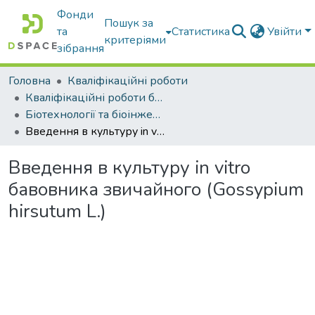
Фонди
Пошук за
та
Статистика
Увійти
критеріями
зібрання
Головна
Кваліфікаційні роботи
Кваліфікаційні роботи бакалаврів
Біотехнології та біоінженерія
Введення в культуру in vitro бавовника звичайного (Gossypium hirsutum L.)
Введення в культуру in vitro
бавовника звичайного (Gossypium
hirsutum L.)