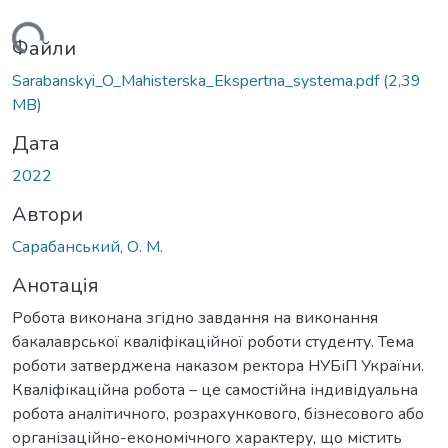
ажиться...
Файли
Sarabanskyi_O_Мahisterska_Ekspertna_systema.pdf
(2,39
MB)
Дата
2022
Автори
Сарабанський, О. М.
Анотація
Робота виконана згідно завдання на виконання
бакалаврської кваліфікаційної роботи студенту. Тема
роботи затверджена наказом ректора НУБіП України.
Кваліфікаційна робота – це самостійна індивідуальна
робота аналітичного, розрахункового, бізнесового або
організаційно-економічного характеру, що містить