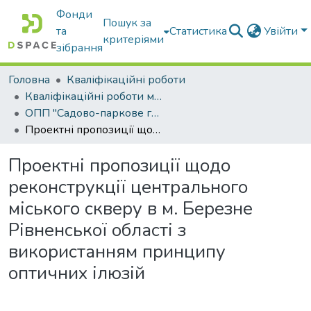
Фонди
Пошук за
та
Статистика
Увійти
критеріями
зібрання
Головна
Кваліфікаційні роботи
Кваліфікаційні роботи магістрів
ОПП "Садово-паркове господарство"
Проектні пропозиції щодо реконструкції центрального міського скверу в м. Березне Рівненської області з використанням принципу оптичних ілюзій
Проектні пропозиції щодо
реконструкції центрального
міського скверу в м. Березне
Рівненської області з
використанням принципу
оптичних ілюзій