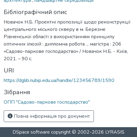
архітектура
,
ландшафтне середовище
Бібліографічний опис
Новачок Н.Б. Проектні пропозиції щодо реконструкції
центрального міського скверу в м. Березне
Рівненської області з використанням принципу
оптичних ілюзій : дипломна робота ... магістра : 206
«Садово-паркове господарство» / Новачок Н.Б. - Київ,
2021. – 90 с.
URI
https://dglib.nubip.edu.ua/handle/123456789/1590
Зібрання
ОПП "Садово-паркове господарство"
Повна інформація про документ
DSpace software
copyright © 2002-2026
LYRASIS